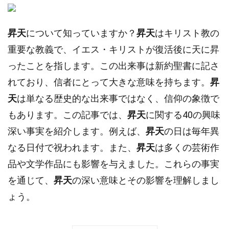
昇天
について知っていますか？
昇天
はキリスト教の
重要な教義で、イエス・キリストが復活後に天に昇
ったことを指します。この出来事は新約聖書に記さ
れており、信者にとって大きな意味を持ちます。
昇
天
は単なる歴史的な出来事ではなく、信仰の象徴で
もあります。この記事では、
昇天
に関する40の興味
深い事実を紹介します。例えば、
昇天
の日は毎年異
なる日付で祝われます。また、
昇天
は多くの芸術作
品や文学作品にも影響を与えました。これらの事実
を通じて、
昇天
の深い意味とその影響を理解しまし
ょう。