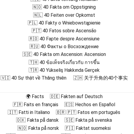
🇳🇴 40 Fakta om Oppstigning
🇳🇱 40 Feiten over Opkomst
🇵🇱 40 Fakty o Wniebowstąpienie
🇵🇹 40 Fatos sobre Ascensão
🇷🇴 40 Fapte despre Ascensiune
🇷🇺 40 Факты о Восхождение
🇸🇪 40 Fakta om Ascension: Ascension
🇹🇭 40 ข้อเท็จจริงเกี่ยวกับ การขึ้น
🇹🇷 40 Yükseliş Hakkında Gerçek
🇻🇮 40 Sự thật về Thăng thiên
🇿🇭 关于升角的40个事实
🌍 Facts
🇩🇪 Fakten auf Deutsch
🇫🇷 Faits en français
🇪🇸 Hechos en Español
🇮🇹 Fatti in Italiano
🇧🇷 🇵🇹 Fatos em português
🇩🇰 Fakta på dansk
🇸🇪 Fakta på svenska
🇳🇴 Fakta på norsk
🇫🇮 Faktat suomeksi