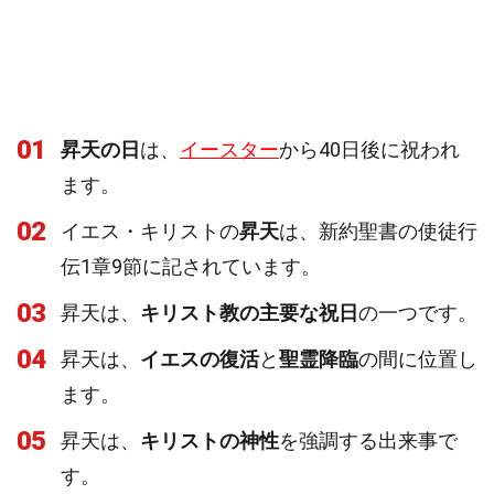
01
昇天の日
は、
イースター
から40日後に祝われ
ます。
02
イエス・キリストの
昇天
は、新約聖書の使徒行
伝1章9節に記されています。
03
昇天は、
キリスト教の主要な祝日
の一つです。
04
昇天は、
イエスの復活
と
聖霊降臨
の間に位置し
ます。
05
昇天は、
キリストの神性
を強調する出来事で
す。