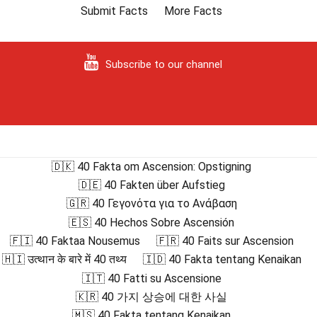
Submit Facts
More Facts
Subscribe to our channel
🇩🇰 40 Fakta om Ascension: Opstigning
🇩🇪 40 Fakten über Aufstieg
🇬🇷 40 Γεγονότα για το Ανάβαση
🇪🇸 40 Hechos Sobre Ascensión
🇫🇮 40 Faktaa Nousemus
🇫🇷 40 Faits sur Ascension
🇭🇮 उत्थान के बारे में 40 तथ्य
🇮🇩 40 Fakta tentang Kenaikan
🇮🇹 40 Fatti su Ascensione
🇰🇷 40 가지 상승에 대한 사실
🇲🇸 40 Fakta tentang Kenaikan