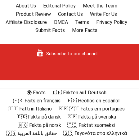
ョ
About Us
Editorial Policy
Meet the Team
ン
Product Review
Contact Us
Write For Us
Affiliate Disclosure
DMCA
Terms
Privacy Policy
Submit Facts
More Facts
Subscribe to our channel
🌍 Facts
🇩🇪 Fakten auf Deutsch
🇫🇷 Faits en français
🇪🇸 Hechos en Español
🇮🇹 Fatti in Italiano
🇧🇷 🇵🇹 Fatos em português
🇩🇰 Fakta på dansk
🇸🇪 Fakta på svenska
🇳🇴 Fakta på norsk
🇫🇮 Faktat suomeksi
🇸🇦 حقائق باللغة العربية
🇬🇷 Γεγονότα στα ελληνικά