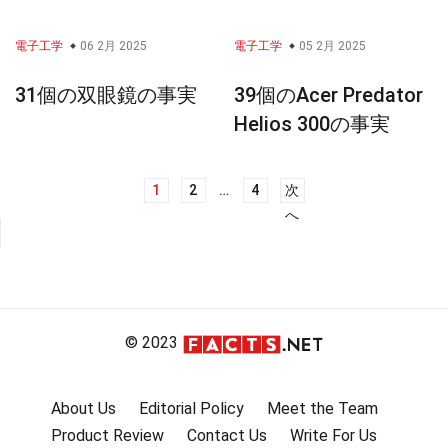
電子工学
06 2月 2025
電子工学
05 2月 2025
31個の双眼鏡の事実
39個のAcer Predator
Helios 300の事実
1
2
…
4
次
投
へ
稿
ナ
ビ
ゲ
ー
© 2023
シ
ョ
About Us
Editorial Policy
Meet the Team
ン
Product Review
Contact Us
Write For Us