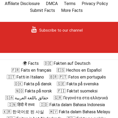
Affiliate Disclosure
DMCA
Terms
Privacy Policy
Submit Facts
More Facts
Subscribe to our channel
🌍 Facts
🇩🇪 Fakten auf Deutsch
🇫🇷 Faits en français
🇪🇸 Hechos en Español
🇮🇹 Fatti in Italiano
🇧🇷 🇵🇹 Fatos em português
🇩🇰 Fakta på dansk
🇸🇪 Fakta på svenska
🇳🇴 Fakta på norsk
🇫🇮 Faktat suomeksi
🇸🇦 حقائق باللغة العربية
🇬🇷 Γεγονότα στα ελληνικά
🇮🇳 हिंदी में तथ्य
🇮🇩 Fakta dalam Bahasa Indonesia
🇰🇷 한국어로 된 사실
🇲🇾 Fakta dalam Bahasa Melayu