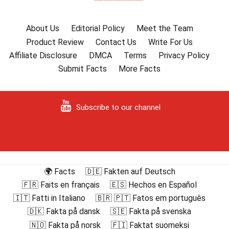
シ
ョ
About Us
Editorial Policy
Meet the Team
ン
Product Review
Contact Us
Write For Us
Affiliate Disclosure
DMCA
Terms
Privacy Policy
Submit Facts
More Facts
Subscribe to our channel
🌍 Facts
🇩🇪 Fakten auf Deutsch
🇫🇷 Faits en français
🇪🇸 Hechos en Español
🇮🇹 Fatti in Italiano
🇧🇷 🇵🇹 Fatos em português
🇩🇰 Fakta på dansk
🇸🇪 Fakta på svenska
🇳🇴 Fakta på norsk
🇫🇮 Faktat suomeksi