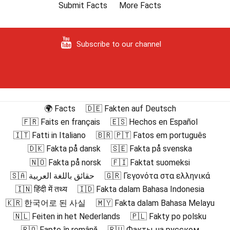
Submit Facts
More Facts
Subscribe to our channel
🌍 Facts
🇩🇪 Fakten auf Deutsch
🇫🇷 Faits en français
🇪🇸 Hechos en Español
🇮🇹 Fatti in Italiano
🇧🇷 🇵🇹 Fatos em português
🇩🇰 Fakta på dansk
🇸🇪 Fakta på svenska
🇳🇴 Fakta på norsk
🇫🇮 Faktat suomeksi
🇸🇦 حقائق باللغة العربية
🇬🇷 Γεγονότα στα ελληνικά
🇮🇳 हिंदी में तथ्य
🇮🇩 Fakta dalam Bahasa Indonesia
🇰🇷 한국어로 된 사실
🇲🇾 Fakta dalam Bahasa Melayu
🇳🇱 Feiten in het Nederlands
🇵🇱 Fakty po polsku
🇷🇴 Fapte în română
🇷🇺 Факты на русском