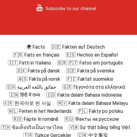
Subscribe to our channel
🌍 Facts
🇩🇪 Fakten auf Deutsch
🇫🇷 Faits en français
🇪🇸 Hechos en Español
🇮🇹 Fatti in Italiano
🇧🇷 🇵🇹 Fatos em português
🇩🇰 Fakta på dansk
🇸🇪 Fakta på svenska
🇳🇴 Fakta på norsk
🇫🇮 Faktat suomeksi
🇸🇦 حقائق باللغة العربية
🇬🇷 Γεγονότα στα ελληνικά
🇮🇳 हिंदी में तथ्य
🇮🇩 Fakta dalam Bahasa Indonesia
🇰🇷 한국어로 된 사실
🇲🇾 Fakta dalam Bahasa Melayu
🇳🇱 Feiten in het Nederlands
🇵🇱 Fakty po polsku
🇷🇴 Fapte în română
🇷🇺 Факты на русском
🇹🇭 ข้อเท็จจริงเป็นภาษาไทย
🇻🇳 Sự thật bằng tiếng Việt
🇹🇷 Türkçe Gerçekler
🇨🇳 中文事实