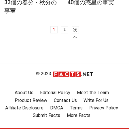
33個の春分・秋分の
40個の惑星の事実
事実
1
2
次
投
へ
稿
ナ
ビ
ゲ
ー
© 2023
シ
ョ
About Us
Editorial Policy
Meet the Team
ン
Product Review
Contact Us
Write For Us
Affiliate Disclosure
DMCA
Terms
Privacy Policy
Submit Facts
More Facts