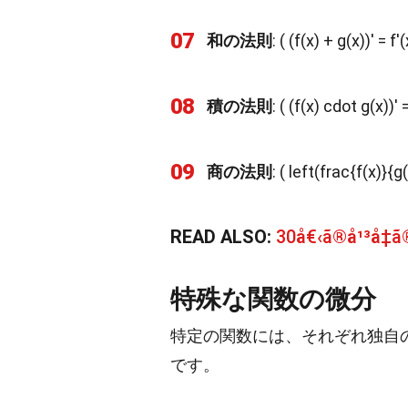
07
和の法則
: ( (f(x) + g(x))' = f'
08
積の法則
: ( (f(x) cdot g(x))'
09
商の法則
: ( left(frac{f(x)}{g
READ ALSO:
30å€‹ã®å¹³å‡ã
特殊な関数の微分
特定の関数には、それぞれ独自
です。