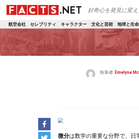
好奇心を発見に変え
航空会社
セレブリティ
キャラクター
文化と芸術
地球と生命
執筆者:
Emelyne Mc
微分
は数学の重要な分野で、日