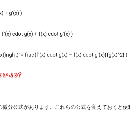
(x) + g'(x) )
 = f'(x) cdot g(x) + f(x) cdot g'(x) )
(x)}right)' = frac{f'(x) cdot g(x) – f(x) cdot g'(x)}{g(x)^2} )
®äº‹å®Ÿ
の微分公式があります。これらの公式を覚えておくと便