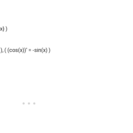
x} )
 ), ( (cos(x))' = -sin(x) )