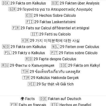
🇩🇰 29 Fakta om Kalkulus
🇩🇪 29 Fakten über Analysis
🇬🇷 29 Γεγονότα για το Απειροστικός Λογισμός
🇪🇸 29 Hechos Sobre Cálculo
🇫🇮 29 Faktaa Laskentatoimi
🇫🇷 29 Faits sur Calcul différentiel et intégral
🇮🇹 29 Fatti su Calcolo
🇰🇷 29 가지 미적분학에 대한 사실
🇳🇴 29 Fakta om Kalkulus
🇳🇱 29 Feiten over Calculus
🇵🇱 29 Fakty o Kalkulus
🇵🇹 29 Fatos sobre Cálculo
🇷🇴 29 Fapte despre Calculus
🇷🇺 29 Факты о Калькуляция
🇸🇪 29 Fakta om Kalkyl
🇹🇭 29 ข้อเท็จจริงเกี่ยวกับ แคลคูลัส
🇹🇷 29 Kalkülüs Hakkında Gerçek
🇻🇮 29 Sự thật về Giải tích
🌍 Facts
🇩🇪 Fakten auf Deutsch
🇫🇷 Faits en français
🇪🇸 Hechos en Español