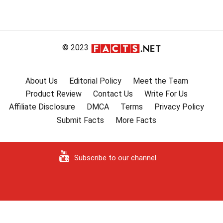
© 2023
About Us
Editorial Policy
Meet the Team
Product Review
Contact Us
Write For Us
Affiliate Disclosure
DMCA
Terms
Privacy Policy
Submit Facts
More Facts
Subscribe to our channel