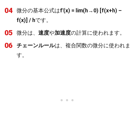
04
微分の基本公式は
f'(x) = lim(h→0) [f(x+h) –
f(x)] / h
です。
05
微分は、
速度
や
加速度
の計算に使われます。
06
チェーンルール
は、複合関数の微分に使われま
す。