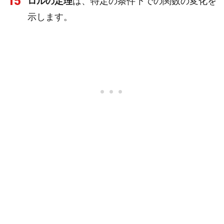
15
ロルの定理
は、特定の条件下での関数の変化を
示します。