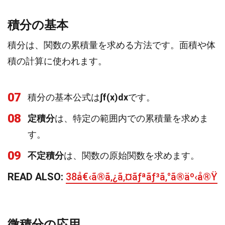
積分の基本
積分は、関数の累積量を求める方法です。面積や体
積の計算に使われます。
07
積分の基本公式は
∫f(x)dx
です。
08
定積分
は、特定の範囲内での累積量を求めま
す。
09
不定積分
は、関数の原始関数を求めます。
READ ALSO:
38å€‹ã®ã‚¿ã‚¤ãƒªãƒ³ã‚°ã®äº‹å®Ÿ
微積分の応用