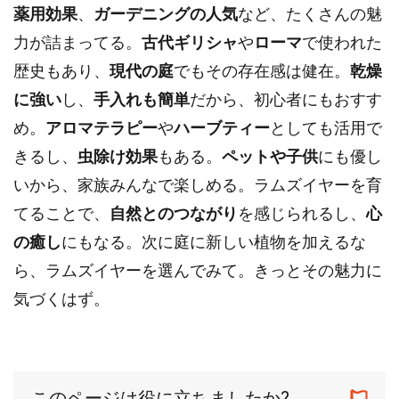
薬用効果
、
ガーデニングの人気
など、たくさんの魅
力が詰まってる。
古代ギリシャ
や
ローマ
で使われた
歴史もあり、
現代の庭
でもその存在感は健在。
乾燥
に強い
し、
手入れも簡単
だから、初心者にもおすす
め。
アロマテラピー
や
ハーブティー
としても活用で
きるし、
虫除け効果
もある。
ペットや子供
にも優し
いから、家族みんなで楽しめる。ラムズイヤーを育
てることで、
自然とのつながり
を感じられるし、
心
の癒し
にもなる。次に庭に新しい植物を加えるな
ら、ラムズイヤーを選んでみて。きっとその魅力に
気づくはず。
このページは役に立ちましたか?