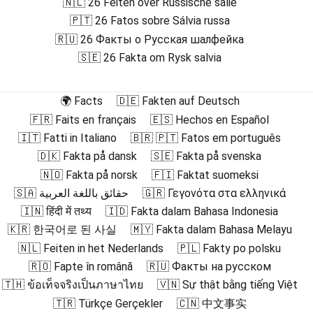
🇳🇱 26 Feiten over Russische salie
🇵🇹 26 Fatos sobre Sálvia russa
🇷🇺 26 Факты о Русская шалфейка
🇸🇪 26 Fakta om Rysk salvia
🌍 Facts
🇩🇪 Fakten auf Deutsch
🇫🇷 Faits en français
🇪🇸 Hechos en Español
🇮🇹 Fatti in Italiano
🇧🇷 🇵🇹 Fatos em português
🇩🇰 Fakta på dansk
🇸🇪 Fakta på svenska
🇳🇴 Fakta på norsk
🇫🇮 Faktat suomeksi
🇸🇦 حقائق باللغة العربية
🇬🇷 Γεγονότα στα ελληνικά
🇮🇳 हिंदी में तथ्य
🇮🇩 Fakta dalam Bahasa Indonesia
🇰🇷 한국어로 된 사실
🇲🇾 Fakta dalam Bahasa Melayu
🇳🇱 Feiten in het Nederlands
🇵🇱 Fakty po polsku
🇷🇴 Fapte în română
🇷🇺 Факты на русском
🇹🇭 ข้อเท็จจริงเป็นภาษาไทย
🇻🇳 Sự thật bằng tiếng Việt
🇹🇷 Türkçe Gerçekler
🇨🇳 中文事实