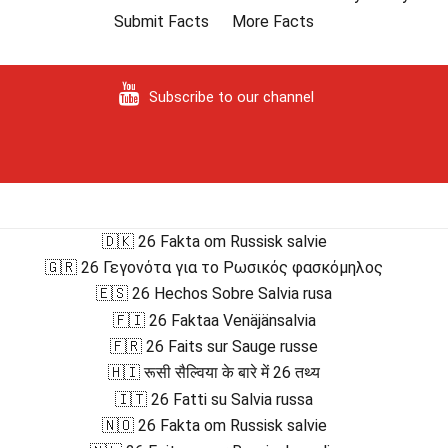
Submit Facts
More Facts
Subscribe to our channel
🇩🇰 26 Fakta om Russisk salvie
🇬🇷 26 Γεγονότα για το Ρωσικός φασκόμηλος
🇪🇸 26 Hechos Sobre Salvia rusa
🇫🇮 26 Faktaa Venäjänsalvia
🇫🇷 26 Faits sur Sauge russe
🇭🇮 रूसी सैल्विया के बारे में 26 तथ्य
🇮🇹 26 Fatti su Salvia russa
🇳🇴 26 Fakta om Russisk salvie