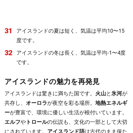
31
アイスランドの夏は短く、気温は平均10〜15
度です。
32
アイスランドの冬は長く、気温は平均-1〜4度
です。
アイスランドの魅力を再発見
アイスランドは驚きに満ちた国です。
火山
と
氷河
が
共存し、
オーロラ
が夜空を彩る場所。
地熱エネルギ
ー
が豊富で、環境に優しい生活が根付いています。
エルフ
や
トロール
の伝説も、文化の一部として大切
にされています。
アイスランド語
は古代のまま保た