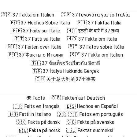
🇩🇰 37 Fakta om Italien
🇬🇷 37 Γεγονότα για το Ιταλία
🇪🇸 37 Hechos Sobre Italia
🇫🇮 37 Faktaa Italia
🇫🇷 37 Faits sur Italie
🇭🇮 इटली के बारे में 37 तथ्य
🇮🇹 37 Fatti su Italia
🇳🇴 37 Fakta om Italia
🇳🇱 37 Feiten over Italië
🇵🇹 37 Fatos sobre Itália
🇷🇺 37 Факты о Италия
🇸🇪 37 Fakta om Italien
🇹🇭 37 ข้อเท็จจริงเกี่ยวกับ อิตาลี
🇹🇷 37 İtalya Hakkında Gerçek
🇿🇭 关于意大利的37个事实
🌍 Facts
🇩🇪 Fakten auf Deutsch
🇫🇷 Faits en français
🇪🇸 Hechos en Español
🇮🇹 Fatti in Italiano
🇧🇷 🇵🇹 Fatos em português
🇩🇰 Fakta på dansk
🇸🇪 Fakta på svenska
🇳🇴 Fakta på norsk
🇫🇮 Faktat suomeksi