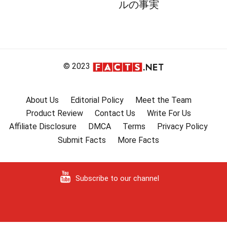
ルの事実
© 2023
About Us
Editorial Policy
Meet the Team
Product Review
Contact Us
Write For Us
Affiliate Disclosure
DMCA
Terms
Privacy Policy
Submit Facts
More Facts
Subscribe to our channel