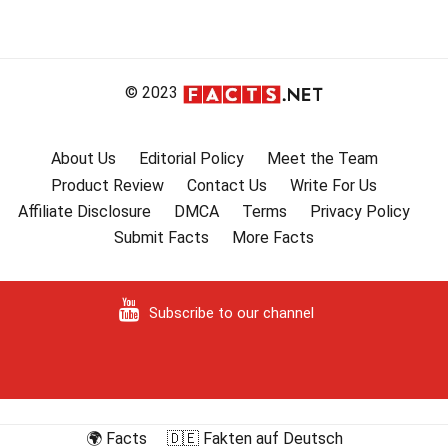
ナ
ビ
ゲ
ー
© 2023
シ
ョ
About Us
Editorial Policy
Meet the Team
ン
Product Review
Contact Us
Write For Us
Affiliate Disclosure
DMCA
Terms
Privacy Policy
Submit Facts
More Facts
Subscribe to our channel
🌍 Facts
🇩🇪 Fakten auf Deutsch