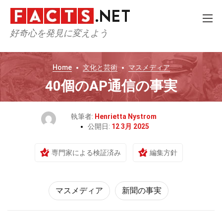
好奇心を発見に変えよう
Home
文化と芸術
マスメディア
40個のAP通信の事実
執筆者:
Henrietta Nystrom
公開日:
12 3月 2025
専門家による検証済み
編集方針
マスメディア
新聞の事実