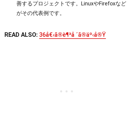
善するプロジェクトです。LinuxやFirefoxなど
がその代表例です。
READ ALSO:
36å€‹ã®è¶³å ´ã®äº‹å®Ÿ