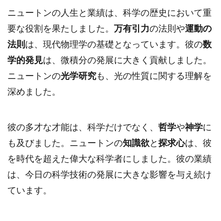
ニュートンの人生と業績は、科学の歴史において重
要な役割を果たしました。
万有引力
の法則や
運動の
法則
は、現代物理学の基礎となっています。彼の
数
学的発見
は、微積分の発展に大きく貢献しました。
ニュートンの
光学研究
も、光の性質に関する理解を
深めました。
彼の多才な才能は、科学だけでなく、
哲学
や
神学
に
も及びました。ニュートンの
知識欲
と
探求心
は、彼
を時代を超えた偉大な科学者にしました。彼の業績
は、今日の科学技術の発展に大きな影響を与え続け
ています。