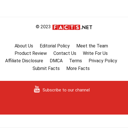
© 2023
About Us
Editorial Policy
Meet the Team
Product Review
Contact Us
Write For Us
Affiliate Disclosure
DMCA
Terms
Privacy Policy
Submit Facts
More Facts
Subscribe to our channel