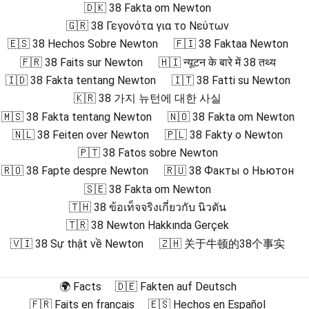
🇩🇰 38 Fakta om Newton
🇬🇷 38 Γεγονότα για το Νεύτων
🇪🇸 38 Hechos Sobre Newton
🇫🇮 38 Faktaa Newton
🇫🇷 38 Faits sur Newton
🇭🇮 न्यूटन के बारे में 38 तथ्य
🇮🇩 38 Fakta tentang Newton
🇮🇹 38 Fatti su Newton
🇰🇷 38 가지 뉴턴에 대한 사실
🇲🇸 38 Fakta tentang Newton
🇳🇴 38 Fakta om Newton
🇳🇱 38 Feiten over Newton
🇵🇱 38 Fakty o Newton
🇵🇹 38 Fatos sobre Newton
🇷🇴 38 Fapte despre Newton
🇷🇺 38 Факты о Ньютон
🇸🇪 38 Fakta om Newton
🇹🇭 38 ข้อเท็จจริงเกี่ยวกับ นิวตัน
🇹🇷 38 Newton Hakkında Gerçek
🇻🇮 38 Sự thật về Newton
🇿🇭 关于牛顿的38个事实
🌍 Facts
🇩🇪 Fakten auf Deutsch
🇫🇷 Faits en français
🇪🇸 Hechos en Español