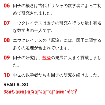
06
因子の概念は古代ギリシャの数学者によって初
めて研究されました。
07
エウクレイデスは因子の研究を行った最も有名
な数学者の一人です。
08
エウクレイデスの『原論』には、因子に関する
多くの定理が含まれています。
09
因子の研究は、
数論
の発展に大きく貢献しまし
た。
10
中世の数学者たちも因子の研究を続けました。
READ ALSO:
38å€‹ã®ãƒ‹ãƒ¥ãƒ¼ãƒˆãƒ³ã®äº‹å®Ÿ