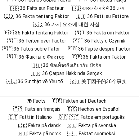
🇫🇷 36 Faits sur Facteur
🇭🇮 कारक के बारे में 36 तथ्य
🇮🇩 36 Fakta tentang Faktor
🇮🇹 36 Fatti su Fattore
🇰🇷 36 가지 요소에 대한 사실
🇲🇸 36 Fakta tentang Faktor
🇳🇴 36 Fakta om Faktor
🇳🇱 36 Feiten over Factor
🇵🇱 36 Fakty o Czynnik
🇵🇹 36 Fatos sobre Fator
🇷🇴 36 Fapte despre Factor
🇷🇺 36 Факты о Фактор
🇸🇪 36 Fakta om Faktor
🇹🇭 36 ข้อเท็จจริงเกี่ยวกับ ปัจจัย
🇹🇷 36 Çarpan Hakkında Gerçek
🇻🇮 36 Sự thật về Yếu tố
🇿🇭 关于因子的36个事实
🌍 Facts
🇩🇪 Fakten auf Deutsch
🇫🇷 Faits en français
🇪🇸 Hechos en Español
🇮🇹 Fatti in Italiano
🇧🇷 🇵🇹 Fatos em português
🇩🇰 Fakta på dansk
🇸🇪 Fakta på svenska
🇳🇴 Fakta på norsk
🇫🇮 Faktat suomeksi