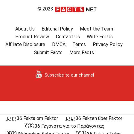
© 2023
About Us
Editorial Policy
Meet the Team
Product Review
Contact Us
Write For Us
Affiliate Disclosure
DMCA
Terms
Privacy Policy
Submit Facts
More Facts
Subscribe to our channel
🇩🇰 36 Fakta om Faktor
🇩🇪 36 Fakten über Faktor
🇬🇷 36 Γεγονότα για το Παράγοντας
🇪🇸 36 Hechos Sobre Factor
🇫🇮 36 Faktaa Tekijä