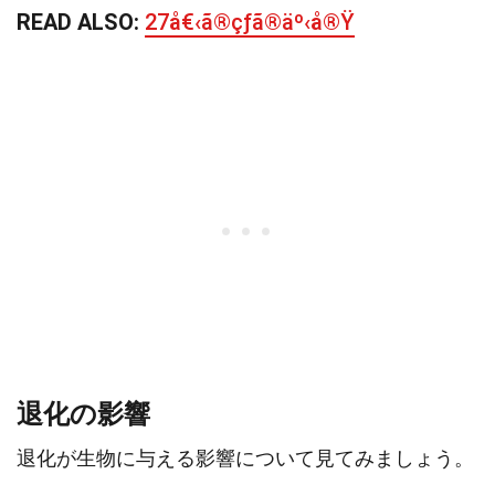
READ ALSO:
27å€‹ã®çƒã®äº‹å®Ÿ
退化の影響
退化が生物に与える影響について見てみましょう。