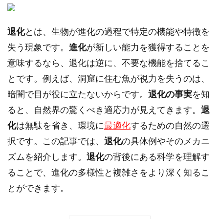
退化
とは、生物が進化の過程で特定の機能や特徴を
失う現象です。
進化
が新しい能力を獲得することを
意味するなら、退化は逆に、不要な機能を捨てるこ
とです。例えば、洞窟に住む魚が視力を失うのは、
暗闇で目が役に立たないからです。
退化の事実
を知
ると、自然界の驚くべき適応力が見えてきます。
退
化
は無駄を省き、環境に
最適化
するための自然の選
択です。この記事では、
退化
の具体例やそのメカニ
ズムを紹介します。
退化
の背後にある科学を理解す
ることで、進化の多様性と複雑さをより深く知るこ
とができます。