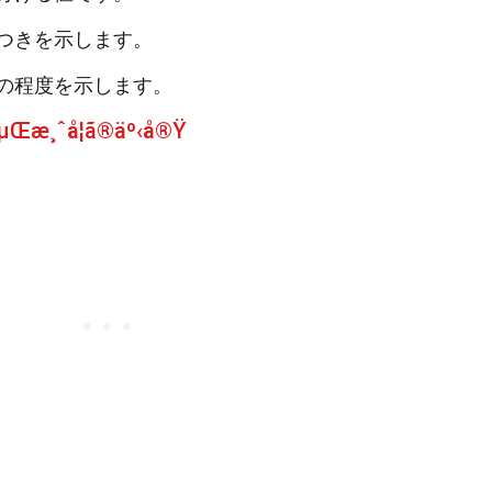
つきを示します。
の程度を示します。
çµŒæ¸ˆå­¦ã®äº‹å®Ÿ