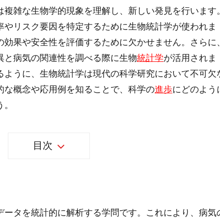
は複雑な生物学的現象を理解し、新しい発見を行います
率やリスク要因を特定するために生物統計学が使われま
の効果や安全性を評価するために欠かせません。さらに
異と病気の関連性を調べる際に生物
統計学
が活用されま
るように、生物統計学は現代の科学研究において不可欠
的な概念や応用例を知ることで、科学の
進歩
にどのよう
う。
目次
データを統計的に解析する学問です。これにより、病気