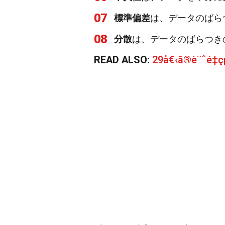
07
標準偏差
は、データのばら
08
分散
は、データのばらつき
READ ALSO:
29å€‹ã®è¨ˆé‡