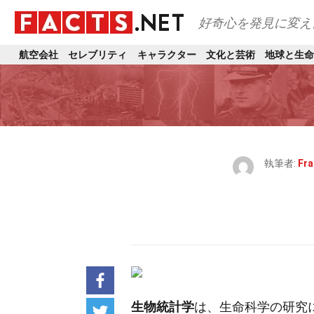
好奇心を発見に変え
航空会社
セレブリティ
キャラクター
文化と芸術
地球と生命
執筆者:
Fra
生物統計学
は、生命科学の研究