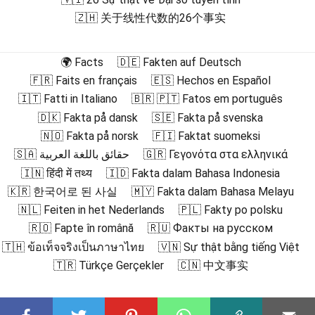
🇿🇭 关于线性代数的26个事实
🌍 Facts
🇩🇪 Fakten auf Deutsch
🇫🇷 Faits en français
🇪🇸 Hechos en Español
🇮🇹 Fatti in Italiano
🇧🇷 🇵🇹 Fatos em português
🇩🇰 Fakta på dansk
🇸🇪 Fakta på svenska
🇳🇴 Fakta på norsk
🇫🇮 Faktat suomeksi
🇸🇦 حقائق باللغة العربية
🇬🇷 Γεγονότα στα ελληνικά
🇮🇳 हिंदी में तथ्य
🇮🇩 Fakta dalam Bahasa Indonesia
🇰🇷 한국어로 된 사실
🇲🇾 Fakta dalam Bahasa Melayu
🇳🇱 Feiten in het Nederlands
🇵🇱 Fakty po polsku
🇷🇴 Fapte în română
🇷🇺 Факты на русском
🇹🇭 ข้อเท็จจริงเป็นภาษาไทย
🇻🇳 Sự thật bằng tiếng Việt
🇹🇷 Türkçe Gerçekler
🇨🇳 中文事实