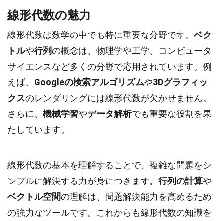
線形代数の魅力
線形代数は数学の中でも特に重要な分野です。
ベク
トル
や
行列
の概念は、物理学や工学、コンピュータ
サイエンスなど多くの分野で応用されています。例
えば、
Googleの検索アルゴリズム
や
3Dグラフィッ
クス
のレンダリングには線形代数が欠かせません。
さらに、
機械学習
や
データ解析
でも重要な役割を果
たしています。
線形代数の基本を理解することで、複雑な問題をシ
ンプルに解決する力が身につきます。
行列の計算
や
ベクトル空間
の理解は、問題解決能力を高めるため
の強力なツールです。これからも線形代数の知識を