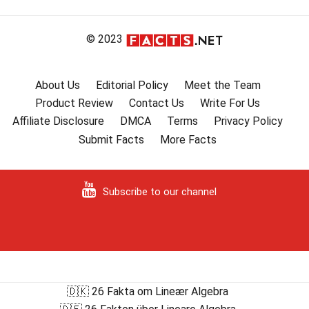
© 2023
About Us
Editorial Policy
Meet the Team
Product Review
Contact Us
Write For Us
Affiliate Disclosure
DMCA
Terms
Privacy Policy
Submit Facts
More Facts
Subscribe to our channel
🇩🇰 26 Fakta om Lineær Algebra