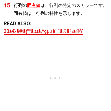
15
行列の
固有値
は、行列の特定のスカラーです。
固有値は、行列の特性を示します。
READ ALSO:
30å€‹ã®ãƒ™ã‚¤ã‚ºçµ±è¨ˆã®äº‹å®Ÿ