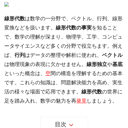
線形代数
は数学の一分野で、ベクトル、行列、線形
変換などを扱います。
線形代数の事実
を知ること
で、数学の理解が深まり、物理学、工学、コンピュ
ータサイエンスなど多くの分野で役立ちます。例え
ば、
行列
はデータの整理や解析に使われ、
ベクトル
は物理現象の表現に欠かせません。
線形独立
や
基底
といった概念は、
空
間の構造を理解するための基本
です。これらの知識は、問題解決能力を高め、実生
活の様々な場面で応用できます。
線形代数
の世界に
足を踏み入れ、数学の魅力を再
発見
しましょう。
目次