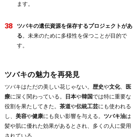
ます。
38
ツバキの遺伝資源を保存するプロジェクトがあ
る
。未来のために多様性を保つことが目的で
す。
ツバキの魅力を再発見
ツバキはただの美しい花じゃない。
歴史
や
文化
、
医
療
に深く関わっている。
日本
や
韓国
では特に重要な
役割を果たしてきた。
茶道
や
伝統工芸
にも使われる
し、
美容
や
健康
にも良い影響を与える。
ツバキ油
は
髪や肌に優れた効果があるとされ、多くの人に愛用
されている。