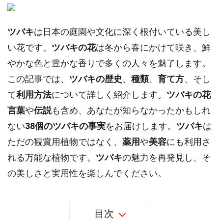
ツバキ
は日本の庭園や文化に深く根付いている美し
い花です。
ツバキの花
は冬から春にかけて咲き、鮮
やかな色と豊かな香りで多くの人々を魅了します。
この記事では、
ツバキの歴史
、
種類
、
育て方
、そし
て
利用方法
について詳しく紹介します。
ツバキの花
言葉
や
伝説
も含め、あなたが知らなかったかもしれ
ない
38個のツバキの事実
をお届けします。
ツバキ
は
ただの観賞用植物ではなく、
薬用
や
美容
にも利用さ
れる万能な植物です。
ツバキ
の魅力を再発見し、そ
の美しさと実用性を楽しんでください。
目次