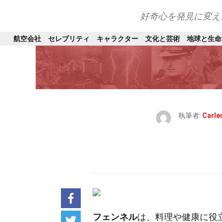
好奇心を発見に変え
航空会社
セレブリティ
キャラクター
文化と芸術
地球と生命
執筆者:
Carle
フェンネル
は、料理や健康に役