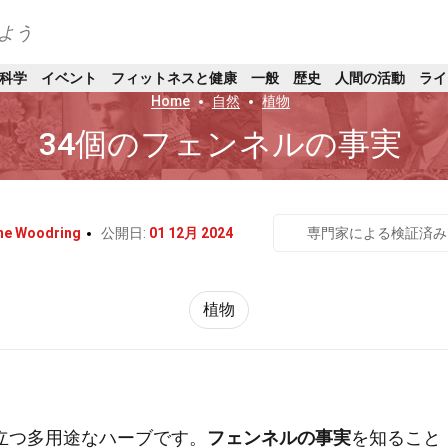
よう
科学
イベント
フィットネスと健康
一般
歴史
人間の活動
ライ
Home
自然
植物
34個のフェンネルの事実
ne Woodring
公開日:
01 12月 2024
専門家による検証済み
植物
立つ多用途なハーブです。
フェンネルの事実
を知ること