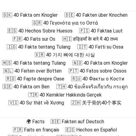
🇩🇰 40 Fakta om Knogler
🇩🇪 40 Fakten über Knochen
🇬🇷 40 Γεγονότα για το Οστά
🇪🇸 40 Hechos Sobre Huesos
🇫🇮 40 Faktaa Luut
🇫🇷 40 Faits sur Os
🇭🇮 हड्डियाँ के बारे में 40 तथ्य
🇮🇩 40 Fakta tentang Tulang
🇮🇹 40 Fatti su Ossa
🇰🇷 40 가지 뼈에 대한 사실
🇲🇸 40 Fakta tentang Tulang
🇳🇴 40 Fakta om Knogler
🇳🇱 40 Feiten over Botten
🇵🇹 40 Fatos sobre Ossos
🇷🇴 40 Fapte despre Oase
🇷🇺 40 Факты о Кости
🇸🇪 40 Fakta om Ben
🇹🇭 40 ข้อเท็จจริงเกี่ยวกับ กระดูก
🇹🇷 40 Kemikler Hakkında Gerçek
🇻🇮 40 Sự thật về Xương
🇿🇭 关于骨的40个事实
🌍 Facts
🇩🇪 Fakten auf Deutsch
🇫🇷 Faits en français
🇪🇸 Hechos en Español