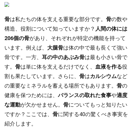
骨
は私たちの体を支える重要な部分です。
骨
の数や
構造、役割について知っていますか？
人間の体には
206個の骨
があり、それぞれが特定の機能を持って
います。例えば、
大腿骨
は体の中で最も長くて強い
骨です。一方、
耳の中のあぶみ骨
は最も小さい骨で
す。
骨
は単に体を支えるだけでなく、
血液を作る
役
割も果たしています。さらに、
骨
は
カルシウム
など
の重要なミネラルを蓄える場所でもあります。
骨
の
健康を保つためには、
バランスの取れた食事
や
適度
な運動
が欠かせません。
骨
についてもっと知りたい
ですか？ここでは、
骨
に関する40の驚くべき事実を
紹介します。