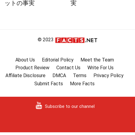
ットの事実
実
© 2023
About Us
Editorial Policy
Meet the Team
Product Review
Contact Us
Write For Us
Affiliate Disclosure
DMCA
Terms
Privacy Policy
Submit Facts
More Facts
Subscribe to our channel