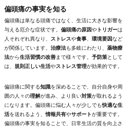
偏頭痛の事実を知る
偏頭痛は単なる頭痛ではなく、生活に大きな影響を
与える厄介な症状です。
偏頭痛の原因
や
トリガー
は
人それぞれ異なり、
ストレス
や
食事
、
環境要因
など
が関係しています。
治療法
も多岐にわたり、
薬物療
法
から
生活習慣の改善
まで様々です。
予防策
として
は、
規則正しい生活
や
ストレス管理
が効果的です。
偏頭痛に関する
知識
を深めることで、自分自身や周
囲の人々の
理解
が進み、より良い
対策
が取れるよう
になります。偏頭痛に悩む人々が少しでも
快適な生
活
を送れるよう、
情報共有
や
サポート
が重要です。
偏頭痛の事実を知ることで、日常生活の質を向上さ