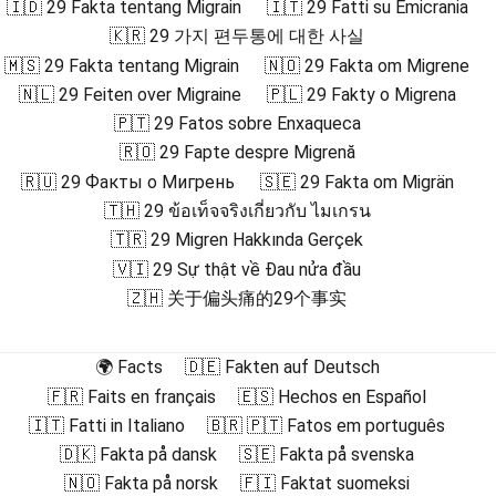
🇮🇩 29 Fakta tentang Migrain
🇮🇹 29 Fatti su Emicrania
🇰🇷 29 가지 편두통에 대한 사실
🇲🇸 29 Fakta tentang Migrain
🇳🇴 29 Fakta om Migrene
🇳🇱 29 Feiten over Migraine
🇵🇱 29 Fakty o Migrena
🇵🇹 29 Fatos sobre Enxaqueca
🇷🇴 29 Fapte despre Migrenă
🇷🇺 29 Факты о Мигрень
🇸🇪 29 Fakta om Migrän
🇹🇭 29 ข้อเท็จจริงเกี่ยวกับ ไมเกรน
🇹🇷 29 Migren Hakkında Gerçek
🇻🇮 29 Sự thật về Đau nửa đầu
🇿🇭 关于偏头痛的29个事实
🌍 Facts
🇩🇪 Fakten auf Deutsch
🇫🇷 Faits en français
🇪🇸 Hechos en Español
🇮🇹 Fatti in Italiano
🇧🇷 🇵🇹 Fatos em português
🇩🇰 Fakta på dansk
🇸🇪 Fakta på svenska
🇳🇴 Fakta på norsk
🇫🇮 Faktat suomeksi