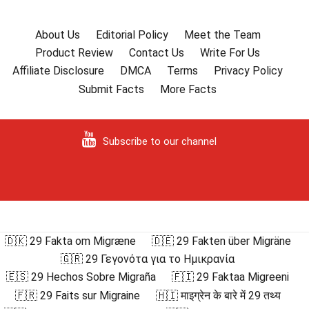
About Us
Editorial Policy
Meet the Team
Product Review
Contact Us
Write For Us
Affiliate Disclosure
DMCA
Terms
Privacy Policy
Submit Facts
More Facts
Subscribe to our channel
🇩🇰 29 Fakta om Migræne
🇩🇪 29 Fakten über Migräne
🇬🇷 29 Γεγονότα για το Ημικρανία
🇪🇸 29 Hechos Sobre Migraña
🇫🇮 29 Faktaa Migreeni
🇫🇷 29 Faits sur Migraine
🇭🇮 माइग्रेन के बारे में 29 तथ्य