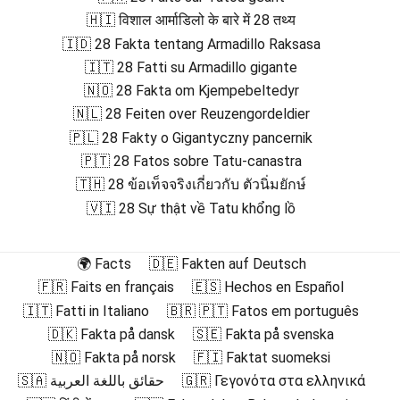
🇭🇮 विशाल आर्माडिलो के बारे में 28 तथ्य
🇮🇩 28 Fakta tentang Armadillo Raksasa
🇮🇹 28 Fatti su Armadillo gigante
🇳🇴 28 Fakta om Kjempebeltedyr
🇳🇱 28 Feiten over Reuzengordeldier
🇵🇱 28 Fakty o Gigantyczny pancernik
🇵🇹 28 Fatos sobre Tatu-canastra
🇹🇭 28 ข้อเท็จจริงเกี่ยวกับ ตัวนิ่มยักษ์
🇻🇮 28 Sự thật về Tatu khổng lồ
🌍 Facts
🇩🇪 Fakten auf Deutsch
🇫🇷 Faits en français
🇪🇸 Hechos en Español
🇮🇹 Fatti in Italiano
🇧🇷 🇵🇹 Fatos em português
🇩🇰 Fakta på dansk
🇸🇪 Fakta på svenska
🇳🇴 Fakta på norsk
🇫🇮 Faktat suomeksi
🇸🇦 حقائق باللغة العربية
🇬🇷 Γεγονότα στα ελληνικά