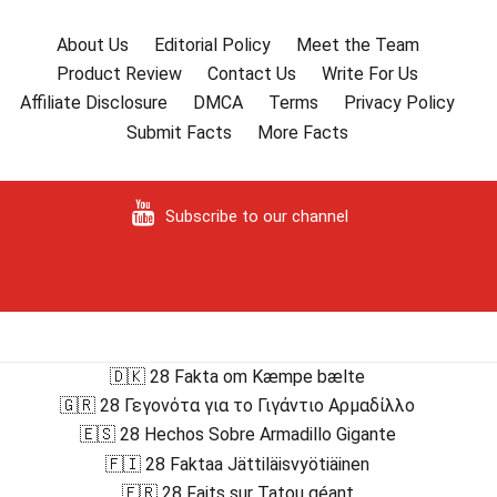
About Us
Editorial Policy
Meet the Team
Product Review
Contact Us
Write For Us
Affiliate Disclosure
DMCA
Terms
Privacy Policy
Submit Facts
More Facts
Subscribe to our channel
🇩🇰 28 Fakta om Kæmpe bælte
🇬🇷 28 Γεγονότα για το Γιγάντιο Αρμαδίλλο
🇪🇸 28 Hechos Sobre Armadillo Gigante
🇫🇮 28 Faktaa Jättiläisvyötiäinen
🇫🇷 28 Faits sur Tatou géant