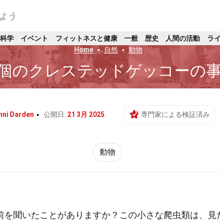
よう
科学
イベント
フィットネスと健康
一般
歴史
人間の活動
ラ
Home
自然
動物
6個のクレステッドゲッコーの
nni Darden
公開日:
21 3月 2025
専門家による検証済み
動物
前を聞いたことがありますか？この小さな爬虫類は、見