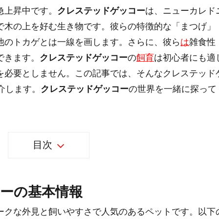
急上昇中です。
クレステッドゲッコー
は、ニューカレド
で木の上を好む生き物です。彼らの特徴的な「まつげ」
他のトカゲとは一線を画します。さらに、彼ら
は
雑食性
できます。
クレステッドゲッコー
の
飼育
は初心者にも適
を必要としません。この記事では、そんなクレステッド
介します。
クレステッドゲッコー
の世界を一緒に探って
目次
ーの基本情報
ークな外見と飼いやすさで人気のあるペットです。以下