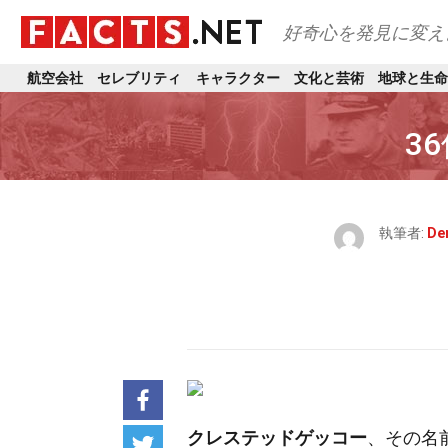
好奇心を発見に変え
航空会社
セレブリティ
キャラクター
文化と芸術
地球と生命
3
執筆者:
De
クレステッドゲッコー
、その名