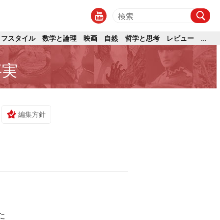
イフスタイル
数学と論理
映画
自然
哲学と思考
レビュー
...
事実
編集方針
た