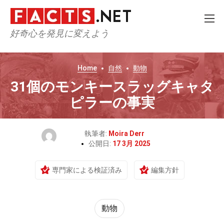
好奇心を発見に変えよう
Home
自然
動物
31個のモンキースラッグキャタ
ピラーの事実
執筆者:
Moira Derr
公開日:
17 3月 2025
専門家による検証済み
編集方針
動物