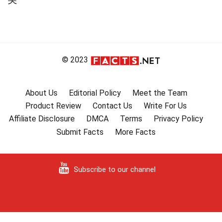
© 2023
About Us
Editorial Policy
Meet the Team
Product Review
Contact Us
Write For Us
Affiliate Disclosure
DMCA
Terms
Privacy Policy
Submit Facts
More Facts
Subscribe to our channel