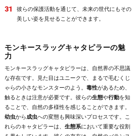
31
彼らの保護活動を通じて、未来の世代にもその
美しい姿を見せることができます。
モンキースラッグキャタピラーの魅
力
モンキースラッグキャタピラーは、自然界の不思議
な存在です。見た目はユニークで、まるで毛むくじ
ゃらの小さなモンスターのよう。
毒性
があるため、
触るときは注意が必要です。彼らの
生態
や
行動
を知
ることで、自然の多様性を感じることができます。
幼虫
から
成虫
への変態も興味深いプロセスです。こ
れらのキャタピラーは、
生態系
において重要な役割