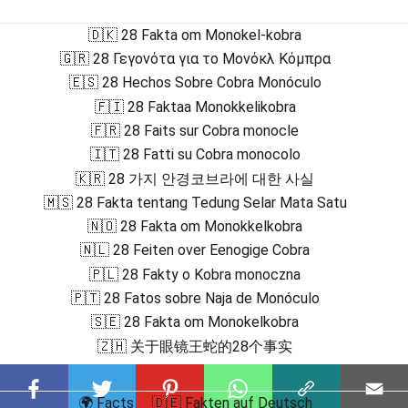
🇩🇰 28 Fakta om Monokel-kobra
🇬🇷 28 Γεγονότα για το Μονόκλ Κόμπρα
🇪🇸 28 Hechos Sobre Cobra Monóculo
🇫🇮 28 Faktaa Monokkelikobra
🇫🇷 28 Faits sur Cobra monocle
🇮🇹 28 Fatti su Cobra monocolo
🇰🇷 28 가지 안경코브라에 대한 사실
🇲🇸 28 Fakta tentang Tedung Selar Mata Satu
🇳🇴 28 Fakta om Monokkelkobra
🇳🇱 28 Feiten over Eenogige Cobra
🇵🇱 28 Fakty o Kobra monoczna
🇵🇹 28 Fatos sobre Naja de Monóculo
🇸🇪 28 Fakta om Monokelkobra
🇿🇭 关于眼镜王蛇的28个事实
🌍 Facts
🇩🇪 Fakten auf Deutsch