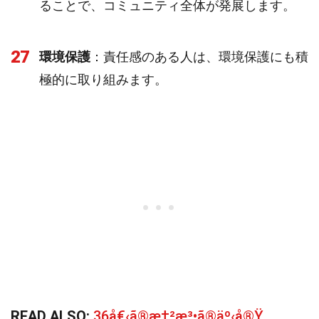
ることで、コミュニティ全体が発展します。
27
環境保護
：責任感のある人は、環境保護にも積
極的に取り組みます。
READ ALSO:
36å€‹ã®æ†²æ³•ã®äº‹å®Ÿ