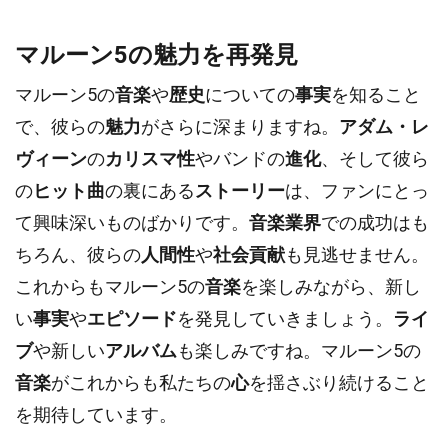
マルーン5の魅力を再発見
マルーン5の
音楽
や
歴史
についての
事実
を知ること
で、彼らの
魅力
がさらに深まりますね。
アダム・レ
ヴィーン
の
カリスマ性
やバンドの
進化
、そして彼ら
の
ヒット曲
の裏にある
ストーリー
は、ファンにとっ
て興味深いものばかりです。
音楽業界
での成功はも
ちろん、彼らの
人間性
や
社会貢献
も見逃せません。
これからもマルーン5の
音楽
を楽しみながら、新し
い
事実
や
エピソード
を発見していきましょう。
ライ
ブ
や新しい
アルバム
も楽しみですね。マルーン5の
音楽
がこれからも私たちの
心
を揺さぶり続けること
を期待しています。