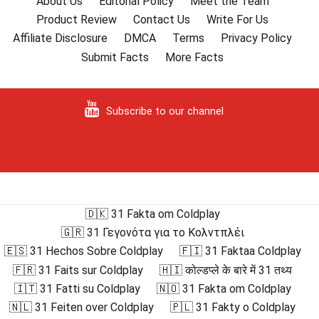
About Us
Editorial Policy
Meet the Team
Product Review
Contact Us
Write For Us
Affiliate Disclosure
DMCA
Terms
Privacy Policy
Submit Facts
More Facts
Subscribe to our channel
🇩🇰 31 Fakta om Coldplay
🇬🇷 31 Γεγονότα για το Κολντπλέι
🇪🇸 31 Hechos Sobre Coldplay
🇫🇮 31 Faktaa Coldplay
🇫🇷 31 Faits sur Coldplay
🇭🇮 कोल्डप्ले के बारे में 31 तथ्य
🇮🇹 31 Fatti su Coldplay
🇳🇴 31 Fakta om Coldplay
🇳🇱 31 Feiten over Coldplay
🇵🇱 31 Fakty o Coldplay