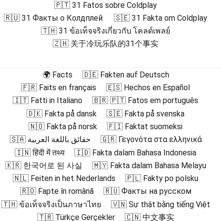
🇵🇹 31 Fatos sobre Coldplay
🇷🇺 31 Факты о Колдплей
🇸🇪 31 Fakta om Coldplay
🇹🇭 31 ข้อเท็จจริงเกี่ยวกับ โคลด์เพลย์
🇿🇭 关于冷玩乐队的31个事实
🌍 Facts
🇩🇪 Fakten auf Deutsch
🇫🇷 Faits en français
🇪🇸 Hechos en Español
🇮🇹 Fatti in Italiano
🇧🇷 🇵🇹 Fatos em português
🇩🇰 Fakta på dansk
🇸🇪 Fakta på svenska
🇳🇴 Fakta på norsk
🇫🇮 Faktat suomeksi
🇸🇦 حقائق باللغة العربية
🇬🇷 Γεγονότα στα ελληνικά
🇮🇳 हिंदी में तथ्य
🇮🇩 Fakta dalam Bahasa Indonesia
🇰🇷 한국어로 된 사실
🇲🇾 Fakta dalam Bahasa Melayu
🇳🇱 Feiten in het Nederlands
🇵🇱 Fakty po polsku
🇷🇴 Fapte în română
🇷🇺 Факты на русском
🇹🇭 ข้อเท็จจริงเป็นภาษาไทย
🇻🇳 Sự thật bằng tiếng Việt
🇹🇷 Türkçe Gerçekler
🇨🇳 中文事实