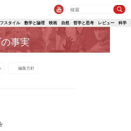
フスタイル
数学と論理
映画
自然
哲学と思考
レビュー
科学
ブの事実
み
編集方針
を