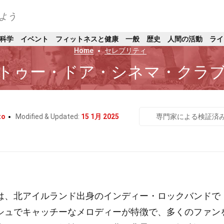
よう
科学
イベント
フィットネスと健康
一般
歴史
人間の活動
ライ
Home
セレブリティ
のトゥー・ドア・シネマ・クラ
to
Modified & Updated:
15 1月 2025
専門家による検証済
は、北アイルランド出身のインディー・ロックバンドで
シュでキャッチーなメロディーが特徴で、多くのファン