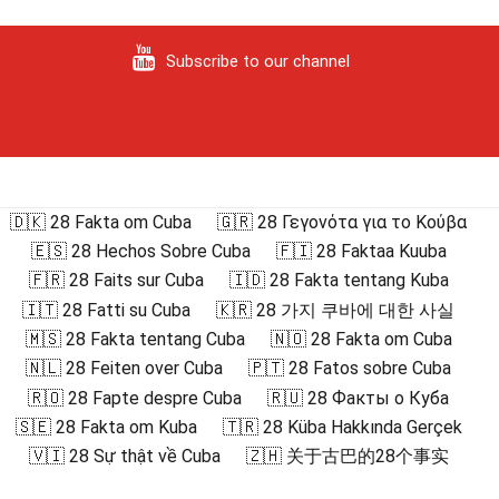
Subscribe to our channel
🇩🇰 28 Fakta om Cuba
🇬🇷 28 Γεγονότα για το Κούβα
🇪🇸 28 Hechos Sobre Cuba
🇫🇮 28 Faktaa Kuuba
🇫🇷 28 Faits sur Cuba
🇮🇩 28 Fakta tentang Kuba
🇮🇹 28 Fatti su Cuba
🇰🇷 28 가지 쿠바에 대한 사실
🇲🇸 28 Fakta tentang Cuba
🇳🇴 28 Fakta om Cuba
🇳🇱 28 Feiten over Cuba
🇵🇹 28 Fatos sobre Cuba
🇷🇴 28 Fapte despre Cuba
🇷🇺 28 Факты о Куба
🇸🇪 28 Fakta om Kuba
🇹🇷 28 Küba Hakkında Gerçek
🇻🇮 28 Sự thật về Cuba
🇿🇭 关于古巴的28个事实