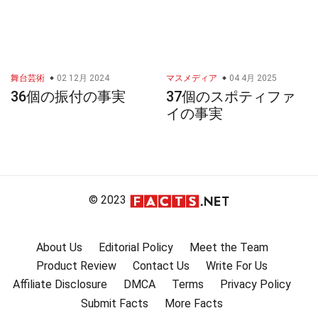
舞台芸術
02 12月 2024
マスメディア
04 4月 2025
36個の振付の事実
37個のスポティファ
イの事実
© 2023
About Us
Editorial Policy
Meet the Team
Product Review
Contact Us
Write For Us
Affiliate Disclosure
DMCA
Terms
Privacy Policy
Submit Facts
More Facts