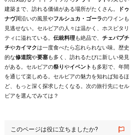
建築まで、訪れる価値がある場所がたくさん。
ドゥ
ナヴ川
沿いの風景や
フルシュカ・ゴーラ
のワインも
見逃せない。セルビアの人々は温かく、ホスピタリ
ティに溢れている。
伝統料理
も絶品で、
チェバプチ
チ
や
カイマク
は一度食べたら忘れられない味。歴史
的な
修道院
や
要塞
も多く、訪れるたびに新しい発見
がある。セルビアの
祭り
や
イベント
も多彩で、年間
を通じて楽しめる。セルビアの魅力を知れば知るほ
ど、もっと深く探求したくなる。次の旅行先にセル
ビアを選んでみては？
このページは役に立ちましたか?