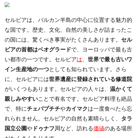
セルビアは、バルカン半島の中心に位置する魅力的
な国です。歴史、文化、自然の美しさが詰まったこ
の国には、驚くべき事実がたくさんあります。
セル
ビアの首都はベオグラード
で、ヨーロッパで最も古
い都市の一つです。セルビア
は
、
世界で最も古いワ
イン生産地の一つ
としても知られています。さら
に、セルビアには
世界遺産に登録されている修道院
がいくつもあります。セルビアの人々は、
温かくて
親しみやすい
ことで有名です。セルビア料理も絶品
で、特に
チェバプチチ
や
カイマク
は一度食べたら忘
れられません。セルビアの自然も素晴らしく、
タラ
国立公園
や
ドゥナフ川
など、訪れる
価値
のある場所