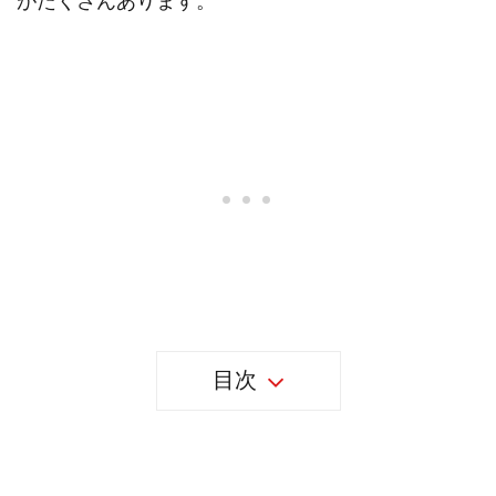
がたくさんあります。
目次
36個のセルビアの事実