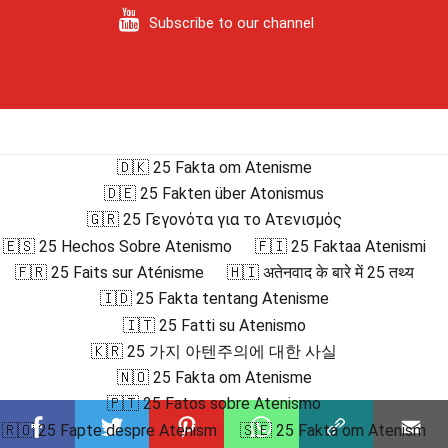
Subscribe to our channel
🇩🇰 25 Fakta om Atenisme
🇩🇪 25 Fakten über Atonismus
🇬🇷 25 Γεγονότα για το Ατενισμός
🇪🇸 25 Hechos Sobre Atenismo
🇫🇮 25 Faktaa Atenismi
🇫🇷 25 Faits sur Aténisme
🇭🇮 अतेनवाद के बारे में 25 तथ्य
🇮🇩 25 Fakta tentang Atenisme
🇮🇹 25 Fatti su Atenismo
🇰🇷 25 가지 아텐주의에 대한 사실
🇳🇴 25 Fakta om Atenisme
🇵🇹 25 Fatos sobre Atenismo
🇷🇴 25 Fapte despre Atenism
🇸🇪 25 Fakta om Atenism