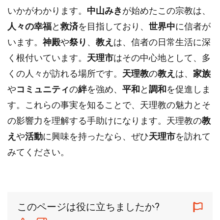
いかがわかります。
中山みき
が始めたこの宗教は、
人々の幸福
と
救済
を目指しており、
世界中
に信者が
います。
神殿
や
祭り
、
教え
は、信者の日常生活に深
く根付いています。
天理市
はその中心地として、多
くの人々が訪れる場所です。
天理教
の
教え
は、
家族
や
コミュニティ
の
絆
を強め、
平和
と
調和
を促進しま
す。これらの事実を知ることで、天理教の魅力とそ
の影響力を理解する手助けになります。天理教の
教
え
や
活動
に興味を持ったなら、ぜひ
天理市
を訪れて
みてください。
このページは役に立ちましたか?