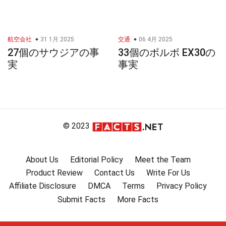
航空会社
31 1月 2025
交通
06 4月 2025
27個のサウジアの事
33個のボルボ EX30の
実
事実
© 2023
About Us
Editorial Policy
Meet the Team
Product Review
Contact Us
Write For Us
Affiliate Disclosure
DMCA
Terms
Privacy Policy
Submit Facts
More Facts