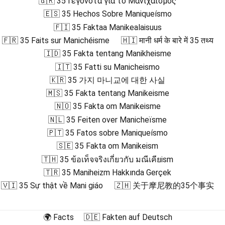
🇬🇷 35 Γεγονότα για το Μανιχαϊσμός
🇪🇸 35 Hechos Sobre Maniqueísmo
🇫🇮 35 Faktaa Manikealaisuus
🇫🇷 35 Faits sur Manichéisme
🇭🇮 मानी धर्म के बारे में 35 तथ्य
🇮🇩 35 Fakta tentang Manikheisme
🇮🇹 35 Fatti su Manicheismo
🇰🇷 35 가지 마니교에 대한 사실
🇲🇸 35 Fakta tentang Manikeisme
🇳🇴 35 Fakta om Manikeisme
🇳🇱 35 Feiten over Manicheïsme
🇵🇹 35 Fatos sobre Maniqueísmo
🇸🇪 35 Fakta om Manikeism
🇹🇭 35 ข้อเท็จจริงเกี่ยวกับ มณีเคียism
🇹🇷 35 Maniheizm Hakkında Gerçek
🇻🇮 35 Sự thật về Mani giáo
🇿🇭 关于摩尼教的35个事实
🌍 Facts
🇩🇪 Fakten auf Deutsch