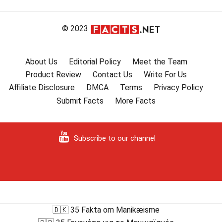
© 2023
About Us
Editorial Policy
Meet the Team
Product Review
Contact Us
Write For Us
Affiliate Disclosure
DMCA
Terms
Privacy Policy
Submit Facts
More Facts
Subscribe to our channel
🇩🇰 35 Fakta om Manikæisme