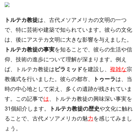
トルテカ教徒
は、古代メソアメリカの文明の一つ
で、特に芸術や建築で知られています。彼らの文化
は、後にアステカ文明に大きな影響を与えました。
トルテカ教徒の事実
を知ることで、彼らの生活や信
仰、技術の進歩について理解が深まります。例え
ば、トルテカ教徒は
ピラミッド
を建設し、
複雑な
宗
教儀式を行いました。彼らの都市、
トゥーラ
は、当
時の中心地として栄え、多くの遺跡が残されていま
す。この記事で
は
、トルテカ教徒の興味深い事実を
31個紹介します。
トルテカ教徒の歴史
や文化に触れ
ることで、古代メソアメリカの魅
力
を感じてみまし
ょう。