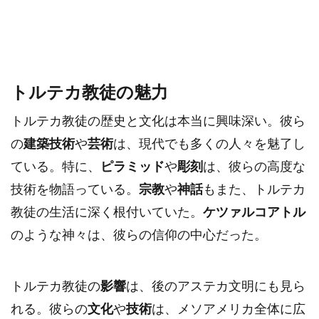
トルテカ教徒の魅力
トルテカ教徒の歴史と文化は本当に興味深い。彼ら
の
建築技術
や
芸術
は、現代でも多くの人々を魅了し
ている。特に、
ピラミッド
や
彫刻
は、彼らの高度な
技術を物語っている。
宗教
や
神話
もまた、トルテカ
教徒の生活に深く根付いていた。
ケツァルコアトル
のような神々は、彼らの信仰の中心だった。
トルテカ教徒の
影響
は、後のアステカ文明にも見ら
れる。彼らの
文化
や
技術
は、メソアメリカ全体に広