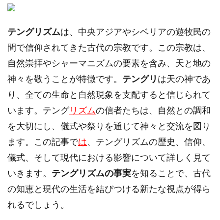
テングリズム
は、中央アジアやシベリアの遊牧民の
間で信仰されてきた古代の宗教です。この宗教は、
自然崇拝やシャーマニズムの要素を含み、天と地の
神々を敬うことが特徴です。
テングリ
は天の神であ
り、全ての生命と自然現象を支配すると信じられて
います。テング
リズム
の信者たちは、自然との調和
を大切にし、儀式や祭りを通じて神々と交流を図り
ます。この記事で
は
、テングリズムの歴史、信仰、
儀式、そして現代における影響について詳しく見て
いきます。
テングリズムの事実
を知ることで、古代
の知恵と現代の生活を結びつける新たな視点が得ら
れるでしょう。