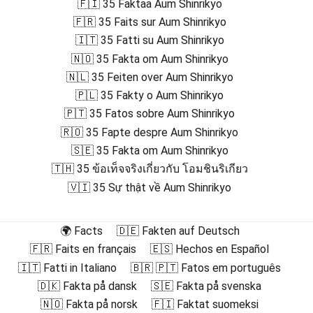
🇫🇮 35 Faktaa Aum Shinrikyo
🇫🇷 35 Faits sur Aum Shinrikyo
🇮🇹 35 Fatti su Aum Shinrikyo
🇳🇴 35 Fakta om Aum Shinrikyo
🇳🇱 35 Feiten over Aum Shinrikyo
🇵🇱 35 Fakty o Aum Shinrikyo
🇵🇹 35 Fatos sobre Aum Shinrikyo
🇷🇴 35 Fapte despre Aum Shinrikyo
🇸🇪 35 Fakta om Aum Shinrikyo
🇹🇭 35 ข้อเท็จจริงเกี่ยวกับ โอมชินริเกียว
🇻🇮 35 Sự thật về Aum Shinrikyo
🌍 Facts
🇩🇪 Fakten auf Deutsch
🇫🇷 Faits en français
🇪🇸 Hechos en Español
🇮🇹 Fatti in Italiano
🇧🇷 🇵🇹 Fatos em português
🇩🇰 Fakta på dansk
🇸🇪 Fakta på svenska
🇳🇴 Fakta på norsk
🇫🇮 Faktat suomeksi