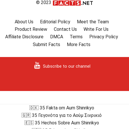
© 2023
About Us
Editorial Policy
Meet the Team
Product Review
Contact Us
Write For Us
Affiliate Disclosure
DMCA
Terms
Privacy Policy
Submit Facts
More Facts
Subscribe to our channel
🇩🇰 35 Fakta om Aum Shinrikyo
🇬🇷 35 Γεγονότα για το Αούμ Σινρικιό
🇪🇸 35 Hechos Sobre Aum Shinrikyo