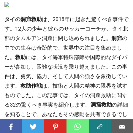
タイの洞窟救助
は、2018年に起きた驚くべき事件で
す。12人の少年と彼らのサッカーコーチが、タイ北
部のタムルアン洞窟に閉じ込められました。
洞窟
の
中での生存は奇跡的で、世界中の注目を集めまし
た。
救助
には、タイ海軍特殊部隊や国際的なダイバ
ーが参加し、困難な状況を乗り越えました。この事
件は、勇気、協力、そして人間の強さを象徴してい
ます。
救助作戦
は、技術と人間の精神の限界を試す
ものでした。この記事では、タイの洞窟救助に関す
る32の驚くべき事実を紹介します。
洞窟救助
の詳細
を知ることで、あなたもその感動を共有できるでし
ょう。