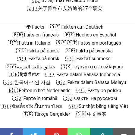
🇻🇮 37 Sự thật về Jacob Elordi
🇿🇭 关于雅各布·艾洛迪的37个事实
🌍 Facts
🇩🇪 Fakten auf Deutsch
🇫🇷 Faits en français
🇪🇸 Hechos en Español
🇮🇹 Fatti in Italiano
🇧🇷 🇵🇹 Fatos em português
🇩🇰 Fakta på dansk
🇸🇪 Fakta på svenska
🇳🇴 Fakta på norsk
🇫🇮 Faktat suomeksi
🇸🇦 حقائق باللغة العربية
🇬🇷 Γεγονότα στα ελληνικά
🇮🇳 हिंदी में तथ्य
🇮🇩 Fakta dalam Bahasa Indonesia
🇰🇷 한국어로 된 사실
🇲🇾 Fakta dalam Bahasa Melayu
🇳🇱 Feiten in het Nederlands
🇵🇱 Fakty po polsku
🇷🇴 Fapte în română
🇷🇺 Факты на русском
🇹🇭 ข้อเท็จจริงเป็นภาษาไทย
🇻🇳 Sự thật bằng tiếng Việt
🇹🇷 Türkçe Gerçekler
🇨🇳 中文事实