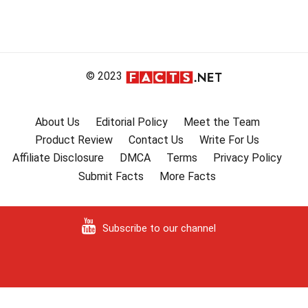
© 2023
About Us
Editorial Policy
Meet the Team
Product Review
Contact Us
Write For Us
Affiliate Disclosure
DMCA
Terms
Privacy Policy
Submit Facts
More Facts
Subscribe to our channel