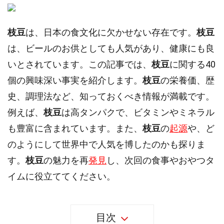
枝豆
は、日本の食文化に欠かせない存在です。
枝豆
は、ビールのお供としても人気があり、健康にも良
いとされています。この記事では、
枝豆
に関する40
個の興味深い事実を紹介します。
枝豆
の栄養価、歴
史、調理法など、知っておくべき情報が満載です。
例えば、
枝豆
は高タンパクで、ビタミンやミネラル
も豊富に含まれています。また、
枝豆
の
起源
や、ど
のようにして世界中で人気を博したのかも探りま
す。
枝豆
の魅力を再
発見
し、次回の食事やおやつタ
イムに役立ててください。
目次