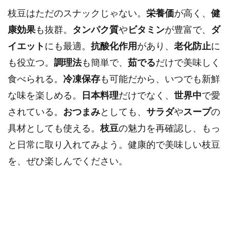
枝豆はただのスナックじゃない。
栄養価
が高く、
健
康効果
も抜群。
タンパク質
や
ビタミン
が豊富で、
ダ
イエット
にも最適。
抗酸化作用
があり、
老化防止
に
も役立つ。
調理法
も簡単で、
茹でる
だけで美味しく
食べられる。
冷凍保存
も可能だから、いつでも新鮮
な味を楽しめる。
日本料理
だけでなく、
世界中
で愛
されている。
おつまみ
としても、
サラダ
や
スープ
の
具材としても使える。
枝豆
の魅力を再確認し、もっ
と日常に取り入れてみよう。健康的で美味しい枝豆
を、ぜひ楽しんでください。