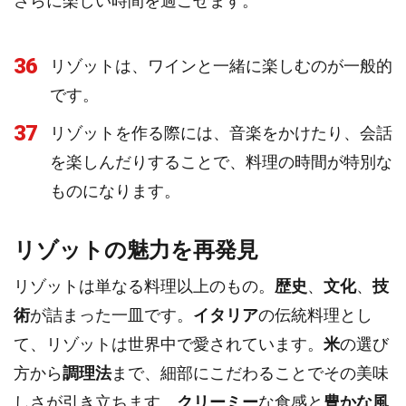
さらに楽しい時間を過ごせます。
36
リゾットは、ワインと一緒に楽しむのが一般的
です。
37
リゾットを作る際には、音楽をかけたり、会話
を楽しんだりすることで、料理の時間が特別な
ものになります。
リゾットの魅力を再発見
リゾットは単なる料理以上のもの。
歴史
、
文化
、
技
術
が詰まった一皿です。
イタリア
の伝統料理とし
て、リゾットは世界中で愛されています。
米
の選び
方から
調理法
まで、細部にこだわることでその美味
しさが引き立ちます。
クリーミー
な食感と
豊かな風