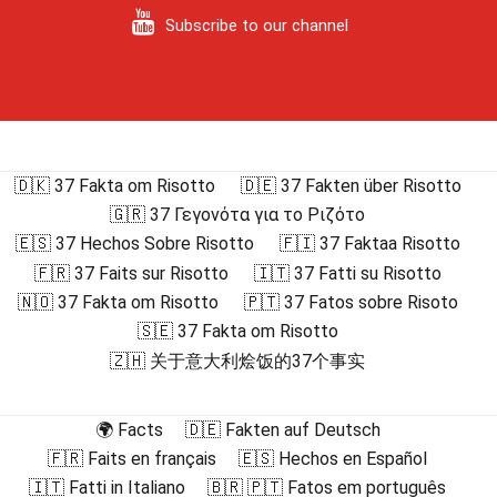
Subscribe to our channel
🇩🇰 37 Fakta om Risotto
🇩🇪 37 Fakten über Risotto
🇬🇷 37 Γεγονότα για το Ριζότο
🇪🇸 37 Hechos Sobre Risotto
🇫🇮 37 Faktaa Risotto
🇫🇷 37 Faits sur Risotto
🇮🇹 37 Fatti su Risotto
🇳🇴 37 Fakta om Risotto
🇵🇹 37 Fatos sobre Risoto
🇸🇪 37 Fakta om Risotto
🇿🇭 关于意大利烩饭的37个事实
🌍 Facts
🇩🇪 Fakten auf Deutsch
🇫🇷 Faits en français
🇪🇸 Hechos en Español
🇮🇹 Fatti in Italiano
🇧🇷 🇵🇹 Fatos em português