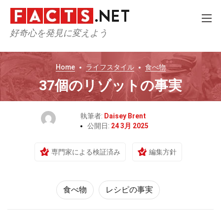
好奇心を発見に変えよう
Home
ライフスタイル
食べ物
37個のリゾットの事実
執筆者:
Daisey Brent
公開日:
24 3月 2025
専門家による検証済み
編集方針
食べ物
レシピの事実