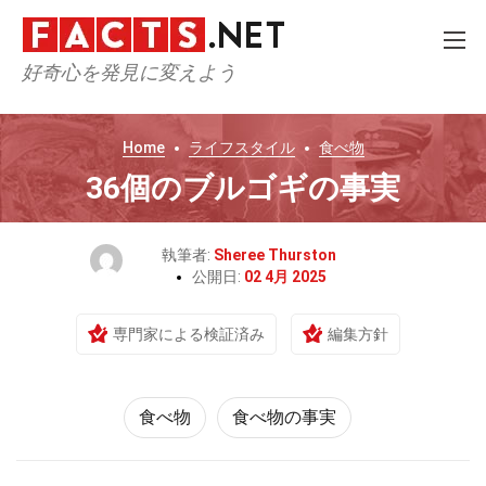
好奇心を発見に変えよう
Home
ライフスタイル
食べ物
36個のブルゴギの事実
執筆者:
Sheree Thurston
公開日:
02 4月 2025
専門家による検証済み
編集方針
食べ物
食べ物の事実