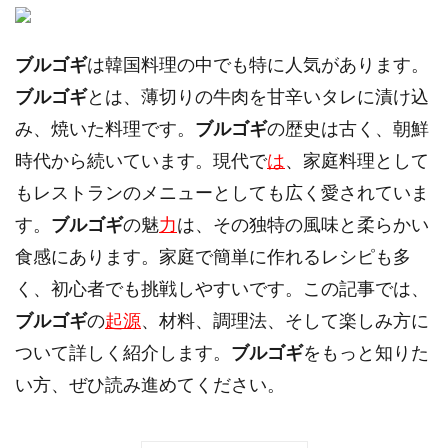
ブルゴギ
は韓国料理の中でも特に人気があります。
ブルゴギ
とは、薄切りの牛肉を甘辛いタレに漬け込
み、焼いた料理です。
ブルゴギ
の歴史は古く、朝鮮
時代から続いています。現代で
は
、家庭料理として
もレストランのメニューとしても広く愛されていま
す。
ブルゴギ
の魅
力
は、その独特の風味と柔らかい
食感にあります。家庭で簡単に作れるレシピも多
く、初心者でも挑戦しやすいです。この記事では、
ブルゴギ
の
起源
、材料、調理法、そして楽しみ方に
ついて詳しく紹介します。
ブルゴギ
をもっと知りた
い方、ぜひ読み進めてください。