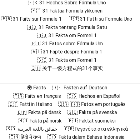
🇪🇸 31 Hechos Sobre Fórmula Uno
🇫🇮 31 Faktaa Formula ykkönen
🇫🇷 31 Faits sur Formule 1
🇮🇹 31 Fatti su Formula Uno
🇲🇸 31 Fakta tentang Formula Satu
🇳🇴 31 Fakta om Formel 1
🇵🇹 31 Fatos sobre Fórmula Um
🇷🇴 31 Fapte despre Formula 1
🇸🇪 31 Fakta om Formel 1
🇿🇭 关于一级方程式的31个事实
🌍 Facts
🇩🇪 Fakten auf Deutsch
🇫🇷 Faits en français
🇪🇸 Hechos en Español
🇮🇹 Fatti in Italiano
🇧🇷 🇵🇹 Fatos em português
🇩🇰 Fakta på dansk
🇸🇪 Fakta på svenska
🇳🇴 Fakta på norsk
🇫🇮 Faktat suomeksi
🇸🇦 حقائق باللغة العربية
🇬🇷 Γεγονότα στα ελληνικά
🇮🇳 हिंदी में तथ्य
🇮🇩 Fakta dalam Bahasa Indonesia