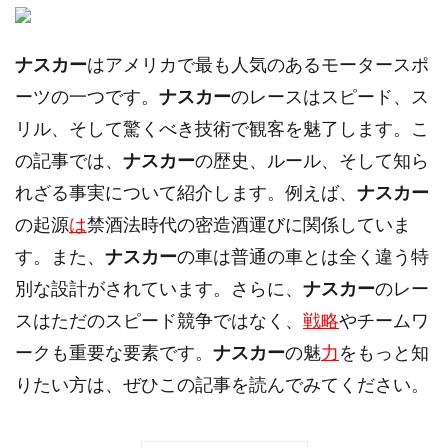
ナスカー
はアメリカで最も人気のあるモータースポ
ーツの一つです。
ナスカー
のレースはスピード、ス
リル、そして驚くべき技術で観客を魅了します。こ
の記事では、
ナスカー
の歴史、ルール、そして知ら
れざる事実について紹介します。例えば、
ナスカー
の起源
は
禁酒法時代の密造酒運びに関係していま
す。また、
ナスカー
の車は普通の車とは全く違う特
別な設計がされています。さらに、
ナスカー
のレー
スはただのスピード競争ではなく、
戦略
やチームワ
ークも重要な要素です。
ナスカー
の魅
力
をもっと知
りたい方は、ぜひこの記事を読んでみてください。