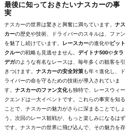
最後に知っておきたいナスカーの事
実
ナスカーの世界は驚きと興奮に満ちています。
ナス
カー
の歴史や技術、ドライバーのスキルは、ファン
を魅了し続けています。
レースカー
の進化や
ピット
クルー
の戦略も見逃せません。
デイトナ500
や
タラ
デガ
のような有名なレースは、毎年多くの観客を引
きつけます。
ナスカーの安全対策
も年々進化し、ド
ライバーの命を守るための技術が導入されていま
す。
ナスカーのファン文化
も独特で、レースウィー
クエンドは一大イベントです。これらの事実を知る
ことで、ナスカーの魅力がさらに深まることでしょ
う。次回のレース観戦が、もっと楽しみになるはず
です。ナスカーの世界に飛び込んで、その魅力を存