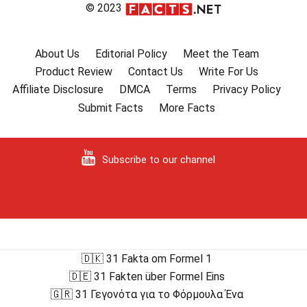
© 2023
About Us
Editorial Policy
Meet the Team
Product Review
Contact Us
Write For Us
Affiliate Disclosure
DMCA
Terms
Privacy Policy
Submit Facts
More Facts
Subscribe to our channel
🇩🇰 31 Fakta om Formel 1
🇩🇪 31 Fakten über Formel Eins
🇬🇷 31 Γεγονότα για το Φόρμουλα Ένα