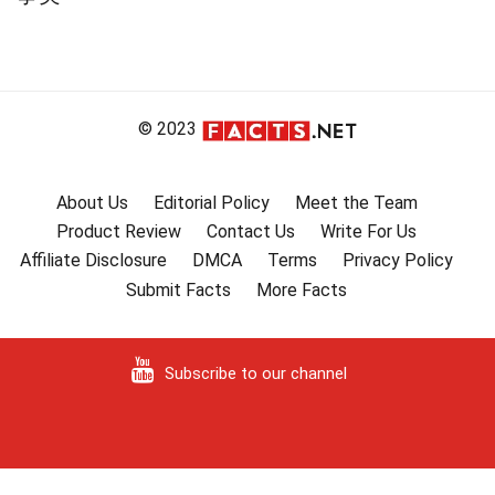
© 2023
About Us
Editorial Policy
Meet the Team
Product Review
Contact Us
Write For Us
Affiliate Disclosure
DMCA
Terms
Privacy Policy
Submit Facts
More Facts
Subscribe to our channel