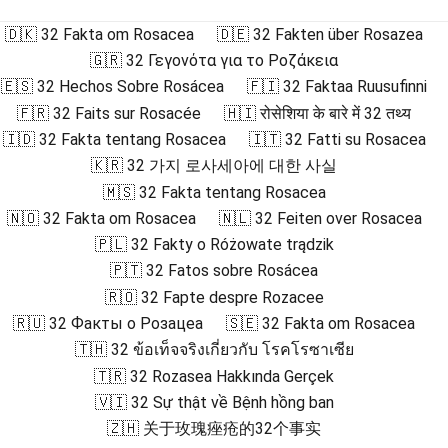
🇩🇰 32 Fakta om Rosacea
🇩🇪 32 Fakten über Rosazea
🇬🇷 32 Γεγονότα για το Ροζάκεια
🇪🇸 32 Hechos Sobre Rosácea
🇫🇮 32 Faktaa Ruusufinni
🇫🇷 32 Faits sur Rosacée
🇭🇮 रोसेशिया के बारे में 32 तथ्य
🇮🇩 32 Fakta tentang Rosacea
🇮🇹 32 Fatti su Rosacea
🇰🇷 32 가지 로사세아에 대한 사실
🇲🇸 32 Fakta tentang Rosacea
🇳🇴 32 Fakta om Rosacea
🇳🇱 32 Feiten over Rosacea
🇵🇱 32 Fakty o Różowate trądzik
🇵🇹 32 Fatos sobre Rosácea
🇷🇴 32 Fapte despre Rozacee
🇷🇺 32 Факты о Розацеа
🇸🇪 32 Fakta om Rosacea
🇹🇭 32 ข้อเท็จจริงเกี่ยวกับ โรคโรซาเซีย
🇹🇷 32 Rozasea Hakkında Gerçek
🇻🇮 32 Sự thật về Bệnh hồng ban
🇿🇭 关于玫瑰痤疮的32个事实