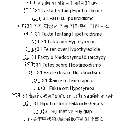
🇭🇮 हाइपोथायरायडिज्म के बारे में 31 तथ्य
🇮🇩 31 Fakta tentang Hipotiroidisme
🇮🇹 31 Fatti su Ipotiroidismo
🇰🇷 31 가지 갑상선 기능 저하증에 대한 사실
🇲🇸 31 Fakta tentang Hipotiroidisme
🇳🇴 31 Fakta om Hypotyreose
🇳🇱 31 Feiten over Hypothyreoïdie
🇵🇱 31 Fakty o Niedoczynność tarczycy
🇵🇹 31 Fatos sobre Hipotireoidismo
🇷🇴 31 Fapte despre Hipotiroidism
🇷🇺 31 Факты о Гипотиреоз
🇸🇪 31 Fakta om Hypotyreos
🇹🇭 31 ข้อเท็จจริงเกี่ยวกับ ภาวะไทรอยด์ทำงานต่ำ
🇹🇷 31 Hipotiroidizm Hakkında Gerçek
🇻🇮 31 Sự thật về Suy giáp
🇿🇭 关于甲状腺功能减退症的31个事实