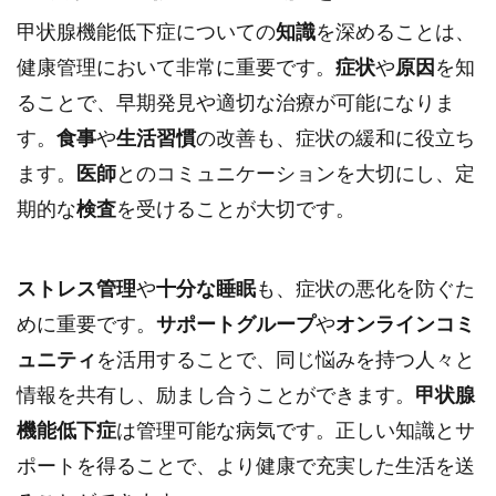
甲状腺機能低下症についての
知識
を深めることは、
健康管理において非常に重要です。
症状
や
原因
を知
ることで、早期発見や適切な治療が可能になりま
す。
食事
や
生活習慣
の改善も、症状の緩和に役立ち
ます。
医師
とのコミュニケーションを大切にし、定
期的な
検査
を受けることが大切です。
ストレス管理
や
十分な睡眠
も、症状の悪化を防ぐた
めに重要です。
サポートグループ
や
オンラインコミ
ュニティ
を活用することで、同じ悩みを持つ人々と
情報を共有し、励まし合うことができます。
甲状腺
機能低下症
は管理可能な病気です。正しい知識とサ
ポートを得ることで、より健康で充実した生活を送