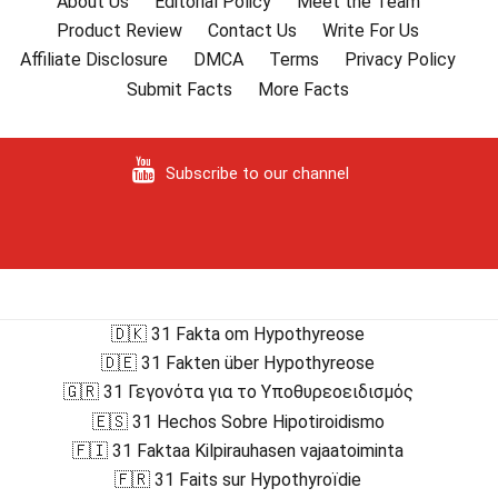
About Us
Editorial Policy
Meet the Team
Product Review
Contact Us
Write For Us
Affiliate Disclosure
DMCA
Terms
Privacy Policy
Submit Facts
More Facts
Subscribe to our channel
🇩🇰 31 Fakta om Hypothyreose
🇩🇪 31 Fakten über Hypothyreose
🇬🇷 31 Γεγονότα για το Υποθυρεοειδισμός
🇪🇸 31 Hechos Sobre Hipotiroidismo
🇫🇮 31 Faktaa Kilpirauhasen vajaatoiminta
🇫🇷 31 Faits sur Hypothyroïdie