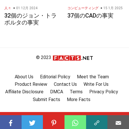
人々
01 12月 2024
コンピューティング
15 1月 2025
32個のジョン・トラ
37個のCADの事実
ボルタの事実
© 2023
About Us
Editorial Policy
Meet the Team
Product Review
Contact Us
Write For Us
Affiliate Disclosure
DMCA
Terms
Privacy Policy
Submit Facts
More Facts
Subscribe to our channel