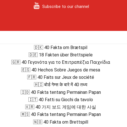
Subscribe to our channel
🇩🇰 40 Fakta om Brætspil
🇩🇪 18 Fakten über Brettspiele
🇬🇷 40 Γεγονότα για το Επιτραπέζια Παιχνίδια
🇪🇸 40 Hechos Sobre Juegos de mesa
🇫🇷 40 Faits sur Jeux de société
🇭🇮 बोर्ड गेम्स के बारे में 40 तथ्य
🇮🇩 40 Fakta tentang Permainan Papan
🇮🇹 40 Fatti su Giochi da tavolo
🇰🇷 40 가지 보드 게임에 대한 사실
🇲🇸 40 Fakta tentang Permainan Papan
🇳🇴 40 Fakta om Brettspill