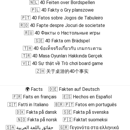
🇳🇱 40 Feiten over Bordspellen
🇵🇱 40 Fakty o Gry planszowe
🇵🇹 40 Fatos sobre Jogos de Tabuleiro
🇷🇴 40 Fapte despre Jocuri de societate
🇷🇺 40 Факты о Настольные игры
🇸🇪 40 Fakta om Brädspel
🇹🇭 40 ข้อเท็จจริงเกี่ยวกับ เกมกระดาน
🇹🇷 40 Masa Oyunları Hakkında Gerçek
🇻🇮 40 Sự thật về Trò chơi board game
🇿🇭 关于桌游的40个事实
🌍 Facts
🇩🇪 Fakten auf Deutsch
🇫🇷 Faits en français
🇪🇸 Hechos en Español
🇮🇹 Fatti in Italiano
🇧🇷 🇵🇹 Fatos em português
🇩🇰 Fakta på dansk
🇸🇪 Fakta på svenska
🇳🇴 Fakta på norsk
🇫🇮 Faktat suomeksi
🇸🇦 حقائق باللغة العربية
🇬🇷 Γεγονότα στα ελληνικά