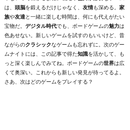
は、
頭脳
を鍛えるだけじゃなく、
友情
も深める。
家
族
や
友達
と一緒に楽しむ時間は、何にも代えがたい
宝物だ。
デジタル時代
でも、ボードゲームの
魅力
は
色あせない。新しいゲームを試すのもいいけど、昔
ながらの
クラシック
なゲームも忘れずに。次のゲー
ムナイトには、この記事で得た
知識
を活かして、も
っと深く楽しんでみてね。ボードゲームの
世界
は広
くて奥深い。これからも新しい発見が待ってるよ。
さあ、次はどのゲームをプレイする？