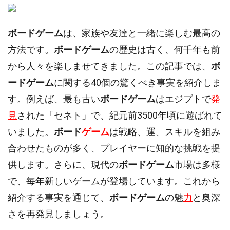
ボードゲーム
は、家族や友達と一緒に楽しむ最高の
方法です。
ボードゲーム
の歴史は古く、何千年も前
から人々を楽しませてきました。この記事では、
ボ
ードゲーム
に関する40個の驚くべき事実を紹介しま
す。例えば、最も古い
ボードゲーム
はエジプトで
発
見
された「セネト」で、紀元前3500年頃に遊ばれて
いました。
ボード
ゲーム
は戦略、運、スキルを組み
合わせたものが多く、プレイヤーに知的な挑戦を提
供します。さらに、現代の
ボードゲーム
市場は多様
で、毎年新しいゲームが登場しています。これから
紹介する事実を通じて、
ボードゲーム
の魅
力
と奥深
さを再発見しましょう。