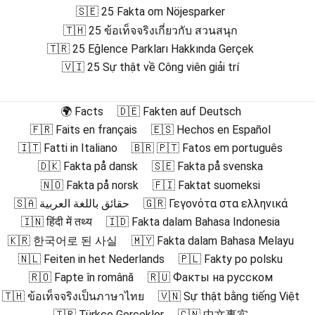
🇸🇪 25 Fakta om Nöjesparker
🇹🇭 25 ข้อเท็จจริงเกี่ยวกับ สวนสนุก
🇹🇷 25 Eğlence Parkları Hakkında Gerçek
🇻🇮 25 Sự thật về Công viên giải trí
🌍 Facts
🇩🇪 Fakten auf Deutsch
🇫🇷 Faits en français
🇪🇸 Hechos en Español
🇮🇹 Fatti in Italiano
🇧🇷 🇵🇹 Fatos em português
🇩🇰 Fakta på dansk
🇸🇪 Fakta på svenska
🇳🇴 Fakta på norsk
🇫🇮 Faktat suomeksi
🇸🇦 حقائق باللغة العربية
🇬🇷 Γεγονότα στα ελληνικά
🇮🇳 हिंदी में तथ्य
🇮🇩 Fakta dalam Bahasa Indonesia
🇰🇷 한국어로 된 사실
🇲🇾 Fakta dalam Bahasa Melayu
🇳🇱 Feiten in het Nederlands
🇵🇱 Fakty po polsku
🇷🇴 Fapte în română
🇷🇺 Факты на русском
🇹🇭 ข้อเท็จจริงเป็นภาษาไทย
🇻🇳 Sự thật bằng tiếng Việt
🇹🇷 Türkçe Gerçekler
🇨🇳 中文事实