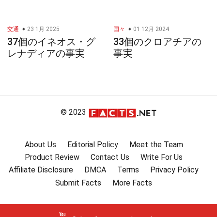
交通
23 1月 2025
国々
01 12月 2024
37個のイネオス・グ
33個のクロアチアの
レナディアの事実
事実
© 2023
About Us
Editorial Policy
Meet the Team
Product Review
Contact Us
Write For Us
Affiliate Disclosure
DMCA
Terms
Privacy Policy
Submit Facts
More Facts