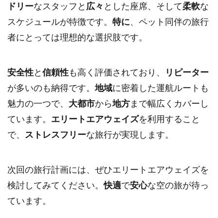
ドリー
なスタッフと
広々
とした座席、そして
柔軟
な
スケジュールが特徴です。
特に
、ペット同伴の旅行
者にとっては理想的な選択肢です。
安全性
と
信頼性
も高く評価されており、
リピーター
が多いのも納得です。
地域
に密着した運航ルートも
魅力の一つで、
大都市
から
地方
まで幅広くカバーし
ています。
エリートエアウェイズ
を利用すること
で、
ストレスフリー
な旅行が実現します。
次回の旅行計画には、ぜひエリートエアウェイズを
検討してみてください。
快適
で
安心
な空の旅が待っ
ています。