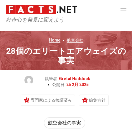
好奇心を発見に変えよう
Home
航空会社
28個のエリートエアウェイズの
事実
執筆者:
Gretal Haddock
公開日:
25 2月 2025
専門家による検証済み
編集方針
航空会社の事実