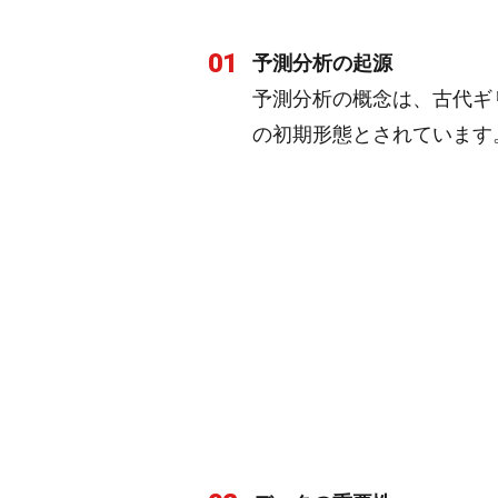
01
予測分析の起源
予測分析の概念は、古代ギ
の初期形態とされています