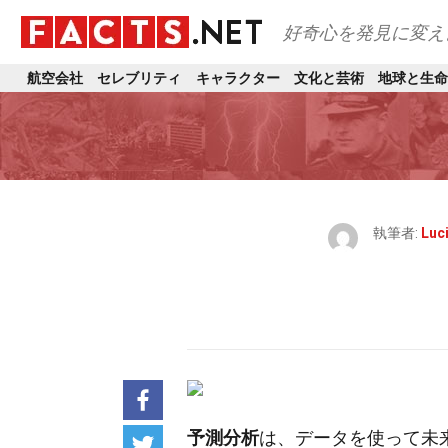
好奇心を発見に変え
航空会社
セレブリティ
キャラクター
文化と芸術
地球と生命
執筆者:
Luc
予測分析
は、データを使って未