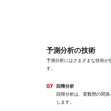
予測分析の技術
予測分析にはさまざまな技術が
す。
07
回帰分析
回帰分析は、変数間の関係
します。