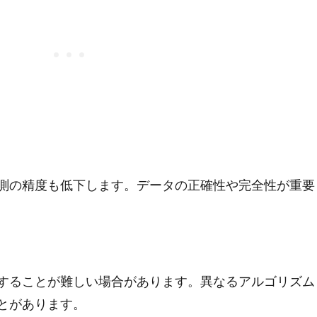
測の精度も低下します。データの正確性や完全性が重要
することが難しい場合があります。異なるアルゴリズム
とがあります。