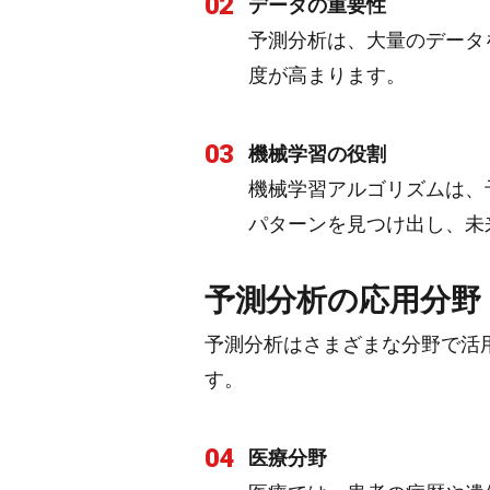
02
データの重要性
予測分析は、大量のデータ
度が高まります。
03
機械学習の役割
機械学習アルゴリズムは、
パターンを見つけ出し、未
予測分析の応用分野
予測分析はさまざまな分野で活
す。
04
医療分野