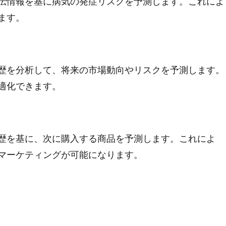
伝情報を基に病気の発症リスクを予測します。これによ
ます。
歴を分析して、将来の市場動向やリスクを予測します。
適化できます。
歴を基に、次に購入する商品を予測します。これによ
マーケティングが可能になります。