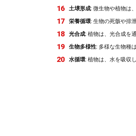
16
土壌形成
: 微生物や植物は
17
栄養循環
: 生物の死骸や
18
光合成
: 植物は、光合成
19
生物多様性
: 多様な生物
20
水循環
: 植物は、水を吸収