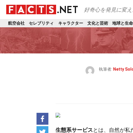
好奇心を発見に変え
航空会社
セレブリティ
キャラクター
文化と芸術
地球と生命
執筆者:
Netty So
生態系サービス
とは、自然が私