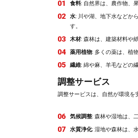
01
食料
: 自然界は、農作物
02
水
: 川や湖、地下水など
す。
03
木材
: 森林は、建築材料
04
薬用植物
: 多くの薬は、
05
繊維
: 綿や麻、羊毛など
調整サービス
調整サービスは、自然が環境を
06
気候調整
: 森林や湿地は
07
水質浄化
: 湿地や森林は