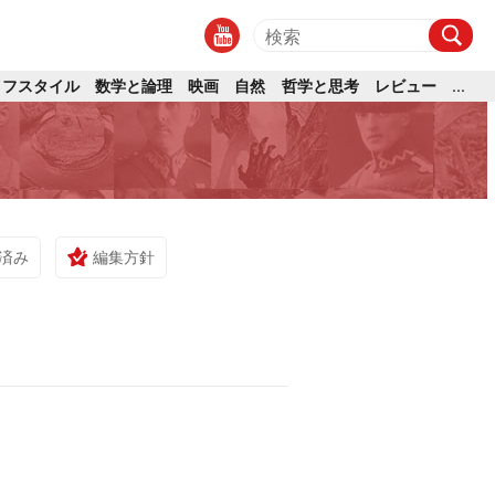
イフスタイル
数学と論理
映画
自然
哲学と思考
レビュー
...
済み
編集方針
、