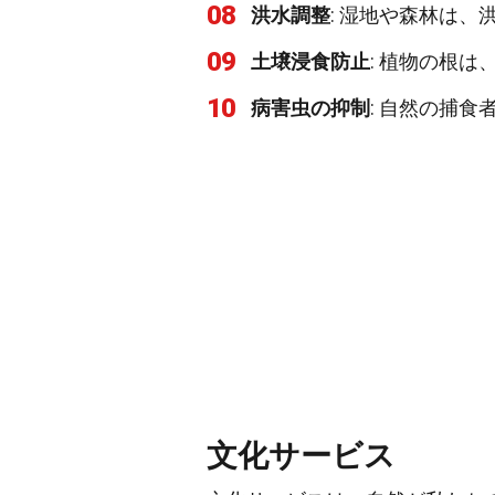
08
洪水調整
: 湿地や森林は
09
土壌浸食防止
: 植物の根
10
病害虫の抑制
: 自然の捕
文化サービス