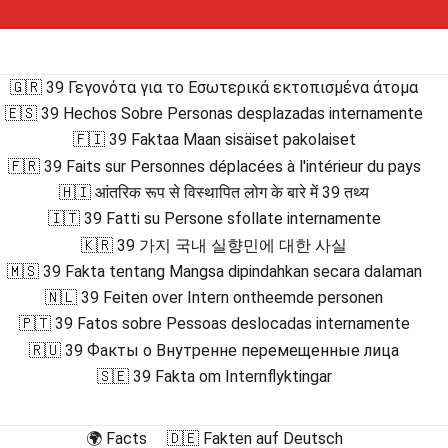
🇬🇷 39 Γεγονότα για το Εσωτερικά εκτοπισμένα άτομα
🇪🇸 39 Hechos Sobre Personas desplazadas internamente
🇫🇮 39 Faktaa Maan sisäiset pakolaiset
🇫🇷 39 Faits sur Personnes déplacées à l'intérieur du pays
🇭🇮 आंतरिक रूप से विस्थापित लोग के बारे में 39 तथ्य
🇮🇹 39 Fatti su Persone sfollate internamente
🇰🇷 39 가지 국내 실향민에 대한 사실
🇲🇸 39 Fakta tentang Mangsa dipindahkan secara dalaman
🇳🇱 39 Feiten over Intern ontheemde personen
🇵🇹 39 Fatos sobre Pessoas deslocadas internamente
🇷🇺 39 Факты о Внутренне перемещенные лица
🇸🇪 39 Fakta om Internflyktingar
🌍 Facts
🇩🇪 Fakten auf Deutsch