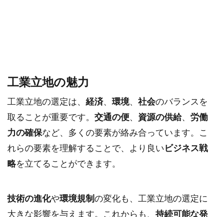
工業立地の魅力
工業立地の選定は、
経済
、
環境
、
社会
のバランスを
取ることが重要です。
交通の便
、
資源の供給
、
労働
力の確保
など、多くの要素が絡み合っています。こ
れらの要素を理解することで、より良い
ビジネス戦
略
を立てることができます。
技術の進化
や
環境規制
の変化も、工業立地の選定に
大きな影響を与えます。これからも、
持続可能な発