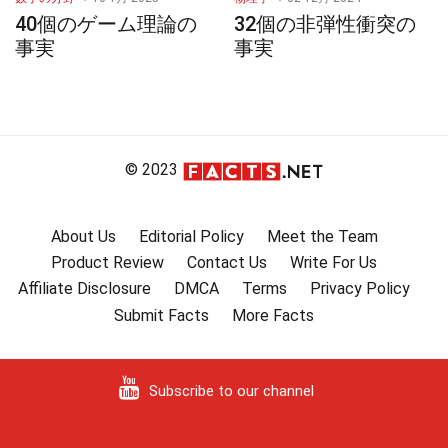
40個のゲーム理論の
32個の非弾性衝突の
事実
事実
© 2023
About Us
Editorial Policy
Meet the Team
Product Review
Contact Us
Write For Us
Affiliate Disclosure
DMCA
Terms
Privacy Policy
Submit Facts
More Facts
Subscribe to our channel