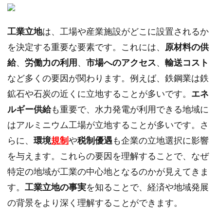
工業立地
は、工場や産業施設がどこに設置されるか
を決定する重要な要素です。これには、
原材料の供
給
、
労働力の利用
、
市場へのアクセス
、
輸送コスト
など多くの要因が関わります。例えば、鉄鋼業は鉄
鉱石や石炭の近くに立地することが多いです。
エネ
ルギー供給
も重要で、水力発電が利用できる地域に
はアルミニウム工場が立地することが多いです。さ
らに、
環境
規制
や
税制優遇
も企業の立地選択に影響
を与えます。これらの要因を理解することで、なぜ
特定の地域が工業の中心地となるのかが見えてきま
す。
工業立地の事実
を知ることで、経済や地域発展
の背景をより深く理解することができます。