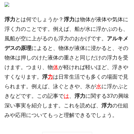
浮力
とは何でしょうか？
浮力
は物体が液体や気体に
浮く力のことです。例えば、船が水に浮かぶのも、
風船が空に上がるのも浮力のおかげです。
アルキメ
デスの原理
によると、物体が液体に浸かると、その
物体は押しのけた液体の重さと同じだけの浮力を受
けます。つまり、物
体
が軽ければ軽いほど、浮きや
すくなります。
浮
力
は日常生活でも多くの場面で見
られます。例えば、泳ぐときや、氷が
水
に浮かぶと
きなどです。この記事で
は
、
浮力
に関する37の興味
深い事実を紹介します。これを読めば、
浮力
の仕組
みや応用についてもっと理解できるでしょう。