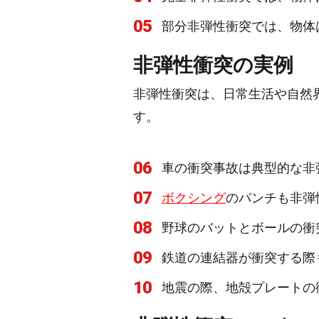
05
部分非弾性衝突では、物体
非弾性衝突の実例
非弾性衝突は、日常生活や自然
す。
06
車の衝突事故は典型的な非
07
ボクシング
のパンチも非弾
08
野球のバットとボールの衝
09
鉄道の連結器が衝突する際
10
地震の際、地殻プレートの