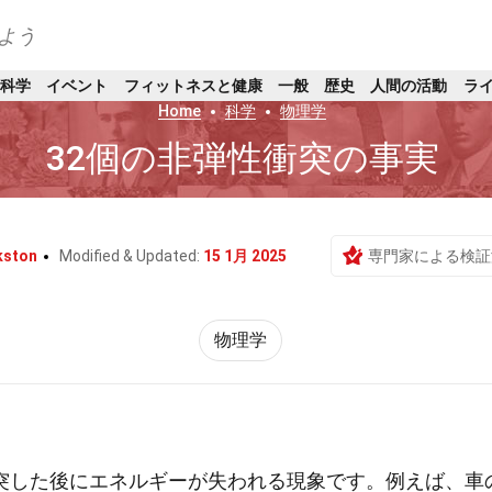
よう
科学
イベント
フィットネスと健康
一般
歴史
人間の活動
ラ
Home
科学
物理学
32個の非弾性衝突の事実
kston
Modified & Updated:
15 1月 2025
専門家による検証
物理学
突した後にエネルギーが失われる現象です。例えば、車