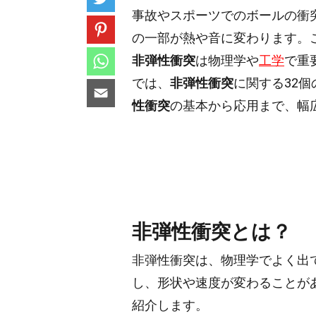
事故やスポーツでのボールの衝
の一部が熱や音に変わります。
非弾性衝突
は物理学や
工学
で重
では、
非弾性衝突
に関する32
性衝突
の基本から応用まで、幅
非弾性衝突とは？
非弾性衝突は、物理学でよく出
し、形状や速度が変わることが
紹介します。