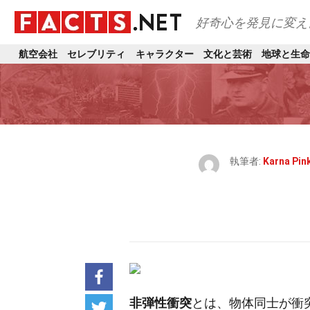
好奇心を発見に変え
航空会社
セレブリティ
キャラクター
文化と芸術
地球と生命
執筆者:
Karna Pin
非弾性衝突
とは、物体同士が衝